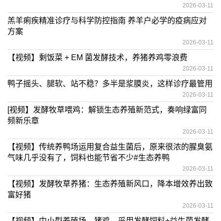
2026-03-11
羔羊痢疾精准诊疗与科学防控指南 养羊户必学的疫病应对
方案
2026-03-11
【视频】剩饭菜 + EM 菌发酵技术，养猪养鸡零浪费
2026-03-11
鸭子摇头、腿软、站不稳？多半是浆膜炎，这样诊疗最管用
2026-03-11
[视频】发酵牧草喂鸡：解锁生态养殖新范式，奏响绿富同
频新乐章
2026-03-11
【视频】传统养鸭场运用复合益生菌后，原来很浓的腥臭氨
气味几乎没有了，饲料也能节省不少#生态养鸭
2026-03-11
【视频】发酵牧草养猪：生态养殖新风口，降本增效养出致
富好猪
2026-03-11
【视频】中小型养殖场、猪鸡、采用发酵饲料+益生菌发酵