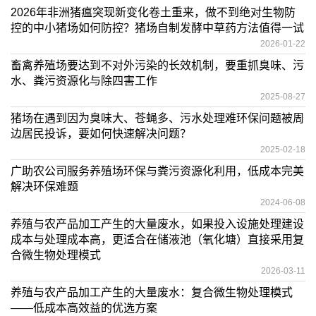
2026年非洲猪瘟突现新变化卷土重来，做不到绝对生物防
控的中小猪场如何防控？猪场自制发酵中草药方法值得一试
2026-01-22
畜禽养殖场要达到不对外污染的长效机制，要重抓臭味、污
水、粪污资源化与除四害工作
2025-08-27
猪场在遇到因为臭味大、苍蝇多、污水处理难环保问题被周
边居民投诉，要如何快速解决问题？
2025-02-18
广助农公司服务养殖场环保与粪污资源化利用，低成本完美
解决环保难题
2024-06-08
养殖与农产品加工产生的大量废水，如果投入设施处理建设
成本与处理成本高，更适合在储液池（氧化塘）直接采用复
合微生物处理模式
2026-03-11
养殖与农产品加工产生的大量废水：复合微生物处理模式
——低成本高效益的优选方案