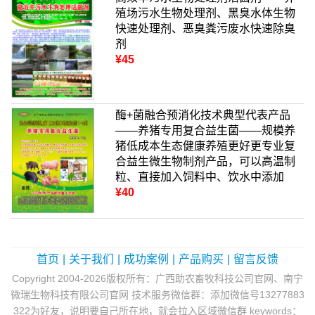
殖场污水生物处理剂、黑臭水体生物
快速处理剂、恶臭粪污废水快速除臭
剂
¥45
酶+菌融合预消化技术典型代表产品
——养猪专用复合益生菌——规模养
猪低成本生态健康养殖更好更专业复
合益生微生物制剂产品，可以高温制
粒、直接加入饲料中、饮水中添加
¥40
首页
|
关于我们
|
成功案例
|
产品购买
|
留言反馈
Copyright 2004-2026版权所有：广西助农畜牧科技公司官网、南宁
微瑞生物科技有限公司官网 技术服务微信群：添加微信号13277883
322为好友，说明要自己所在地，就会拉入区域微信群 keywords：