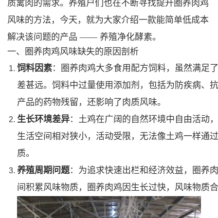
质禽肉的需求。养殖户们也在不断寻找提升圈养肉鸡
风味的方法，今天，就为大家介绍一款能简单低成本
解决该问题的产品 —— 养殖净化酵素。
一、圈养肉鸡风味缺失的原因剖析
饲料因素
：圈养肉鸡大多食用配方饲料，虽然满足
差甚远。饲料中过量使用添加剂，包括为防疾病、
产品的药物残留，还影响了肉质风味。
生长环境差异
：土鸡在广阔的自然环境中自由活动
生活空间相对狭小，活动受限，无法像土鸡一样通
质。
养殖周期问题
：为追求快速出栏和经济效益，圈养
间积累风味物质，圈养肉鸡因生长过快，风味物质