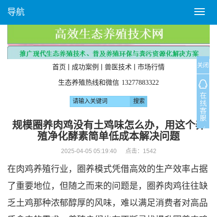
导航
T
o
g
g
l
关闭
e
|
|
|
首页
成功案例
兽医技术
市场行情
n
生态养殖热线和微信
13277883322
a
v
i
g
规模圈养肉鸡没有土鸡味怎么办，用这个养
a
殖净化酵素简单低成本解决问题
t
i
2025-04-05 05:19:40 点击：
1542
o
在肉鸡养殖行业，圈养模式凭借高效的生产效率占据
n
了重要地位，但随之而来的问题是，圈养肉鸡往往缺
乏土鸡那种浓郁醇厚的风味，难以满足消费者对高品