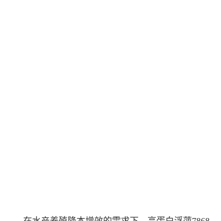
在水产养殖降本增效的需求下，高蛋白浮萍7868