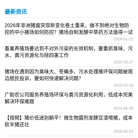
最新资讯
2026年非洲猪瘟突现新变化卷土重来，做不到绝对生物防
控的中小猪场如何防控？猪场自制发酵中草药方法值得一试
2026-01-22
畜禽养殖场要达到不对外污染的长效机制，要重抓臭味、污
水、粪污资源化与除四害工作
2025-08-27
猪场在遇到因为臭味大、苍蝇多、污水处理难环保问题被周
边居民投诉，要如何快速解决问题？
2025-02-18
广助农公司服务养殖场环保与粪污资源化利用，低成本完美
解决环保难题
2024-06-08
【视频】猪价低迷别躺平！微生物菌剂发酵豆渣喂猪，成本
砍半猪还壮
2026-05-21