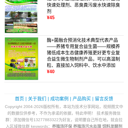
快速处理剂、恶臭粪污废水快速除臭
剂
¥45
酶+菌融合预消化技术典型代表产品
——养猪专用复合益生菌——规模养
猪低成本生态健康养殖更好更专业复
合益生微生物制剂产品，可以高温制
粒、直接加入饲料中、饮水中添加
¥40
首页
|
关于我们
|
成功案例
|
产品购买
|
留言反馈
Copyright 2004-2026版权所有，本站为技术分享网站，视频图文中
的数据仅供参考，不作为承诺的依据，特此申明！ 技术服务微信
群：添加微信号13277883322为好友，说明要自己所在地，就会拉
入区域微信群 keywords：
养殖场环保
养殖场污水处理
饲料发酵剂