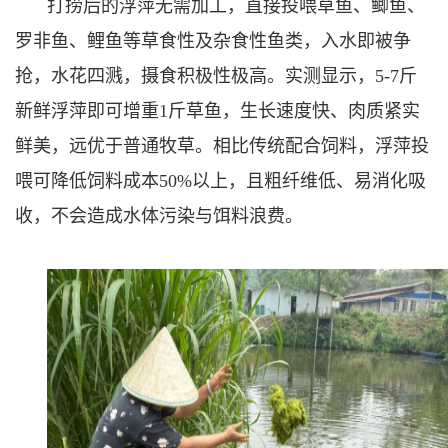
打捞后的浮萍无需加工，直接投喂草鱼、鲫鱼、
罗非鱼、鲤鱼等草食性及杂食性鱼类，入水即被争
抢，水花四溅，摄食积极性极高。实测显示，5-7斤
新鲜浮萍即可增重1斤草鱼，生长速度快、肉质紧实
鲜美，远优于普通牧草。相比传统配合饲料，浮萍投
喂可降低饲料成本50%以上，且粗纤维低、易消化吸
收，不会造成水体污染与饵料浪费。