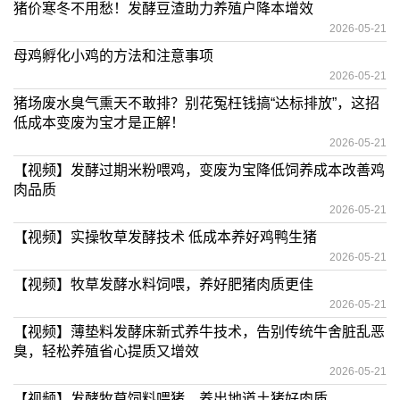
猪价寒冬不用愁！发酵豆渣助力养殖户降本增效
2026-05-21
母鸡孵化小鸡的方法和注意事项
2026-05-21
猪场废水臭气熏天不敢排？别花冤枉钱搞“达标排放”，这招
低成本变废为宝才是正解！
2026-05-21
【视频】发酵过期米粉喂鸡，变废为宝降低饲养成本改善鸡
肉品质
2026-05-21
【视频】实操牧草发酵技术 低成本养好鸡鸭生猪
2026-05-21
【视频】牧草发酵水料饲喂，养好肥猪肉质更佳
2026-05-21
【视频】薄垫料发酵床新式养牛技术，告别传统牛舍脏乱恶
臭，轻松养殖省心提质又增效
2026-05-21
【视频】发酵牧草饲料喂猪，养出地道土猪好肉质