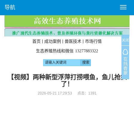
导航
T
o
g
g
l
关闭
e
|
|
|
首页
成功案例
兽医技术
市场行情
n
生态养殖热线和微信
13277883322
a
v
i
g
【视频】两种新型浮萍打捞喂鱼，鱼儿抢疯
a
了！
t
i
2026-05-21 17:29:53 点击：
1391
o
n