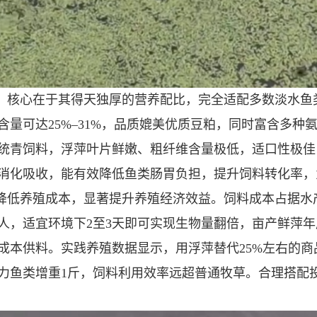
，核心在于其得天独厚的营养配比，完全适配多数淡水鱼
量可达25%–31%，品质媲美优质豆粕，同时富含多种
统青饲料，浮萍叶片鲜嫩、粗纤维含量极低，适口性极佳
消化吸收，能有效降低鱼类肠胃负担，提升饲料转化率，
低养殖成本，显著提升养殖经济效益。饲料成本占据水产
人，适宜环境下2至3天即可实现生物量翻倍，亩产鲜萍年
成本供料。实践养殖数据显示，用浮萍替代25%左右的
力鱼类增重1斤，饲料利用效率远超普通牧草。合理搭配