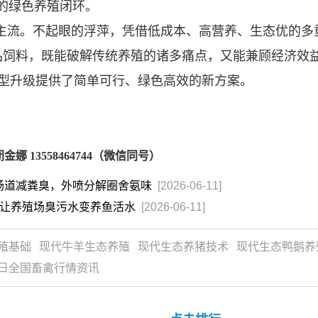
的绿色养殖闭环。
主流。不起眼的浮萍，凭借低成本、高营养、生态优的多
品饲料，既能破解传统养殖的诸多痛点，又能兼顾经济效
型升级提供了简单可行、绿色高效的新方案。
13558464744（微信同号）
肠道减粪臭，外喷分解圈舍氨味
[2026-06-11]
剂让养殖场臭污水变养鱼活水
[2026-06-11]
殖基础
现代牛羊生态养殖
现代生态养猪技术
现代生态鸭鹅养
日全国畜禽行情资讯