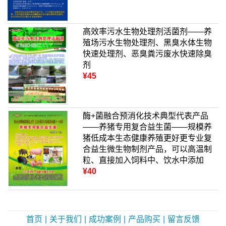
高效率污水生物处理剂活菌剂——养
殖场污水生物处理剂、黑臭水体生物
快速处理剂、恶臭粪污废水快速除臭
剂
¥45
酶+菌融合预消化技术典型代表产品
——养猪专用复合益生菌——规模养
猪低成本生态健康养殖更好更专业复
合益生微生物制剂产品，可以高温制
粒、直接加入饲料中、饮水中添加
¥40
首页
|
关于我们
|
成功案例
|
产品购买
|
留言反馈