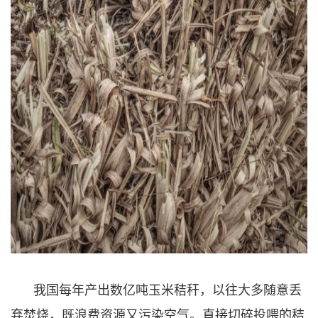
我国每年产出数亿吨玉米秸秆，以往大多随意丢
弃焚烧，既浪费资源又污染空气。直接切碎投喂的秸