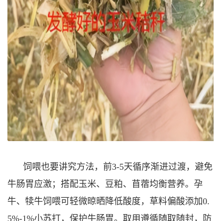
饲喂也要讲究方法，前3-5天循序渐进过渡，避免
牛肠胃应激；搭配玉米、豆粕、苜蓿均衡营养。孕
牛、犊牛饲喂可轻微晾晒降低酸度，草料偏酸添加0.
5%-1%小苏打，保护牛肠胃。取用遵循随取随封，防