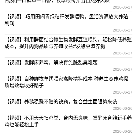
[视频]一口鲜草一口香，牧草喂鸭养出自然好风味
2026-06-27
【视频】 巧用田间青绿秸秆发酵喂鸭，盘活资源放大养殖
利润
2026-06-27
【视频】利用酶菌结合微生物发酵豆渣喂狗，轻松降低养殖
成本，提升肉狗品质与养殖收益#发酵豆渣养狗
2026-06-27
【视频】发酵床养鸡，解决育雏脏乱臭难题
2026-06-27
【视频】自种鲜牧草饲喂家禽降精料成本 种养生态养鸡提
质增效增收好路子
2026-06-27
【视频】养鹅稳赚不赔的诀窍，复合益生菌强势来袭
2026-06-26
【视频】不用天天扫鸡粪、舍内无臭味，发酵床育雏新手养
鸡也能轻松上手
2026-06-26