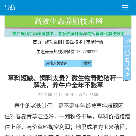
导航
T
o
g
g
l
关闭
e
|
|
|
首页
成功案例
兽医技术
市场行情
n
生态养殖热线和微信
13277883322
a
v
i
g
草料短缺、饲料太贵？微生物青贮秸秆一招
a
解决，养牛户全年不愁草
t
i
2026-06-29 14:49:14 点击：
3336
o
养牛的老伙计们，是不是年年都被草料难题困
n
住？春夏青草旺还好，一到秋冬干旱，草料价格蹭蹭
往上涨，高价草料掏空利润；地里成堆的玉米秸秆，