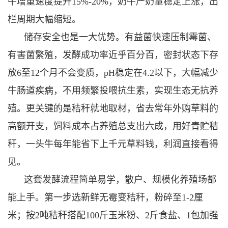
牛增重速度提升15%-20%，奶牛产奶量稳定上涨，出
栏周期大幅缩短。
储存安全也是一大优势。有益菌快速压制霉菌、
有害菌繁殖，发酵成功率近乎百分百，密封状态下存
放6至12个月不会变质，pH稳定在4.2以下，大幅减少
牛肠道疾病，不用频繁投喂抗生素，实现生态无抗养
殖。更关键的是秸秆就地取材，省去常年外购草料的
高额开支，饲料成本占养殖总支出六成，用好青贮秸
秆，一头牛每年能省下上千元草料钱，利润直接看得
见。
这套发酵流程简单易学，散户、规模化养殖场都
能上手。第一步选新鲜无霉变秸秆，粉碎至1-2厘
米；按2吨秸秆搭配100斤玉米粉、2斤食盐、1包加强