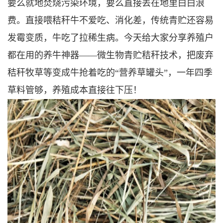
要么就地焚烧污染环境，要么直接丢在地里白白浪
费。直接喂秸秆牛不爱吃、消化差，传统青贮还容易
发霉变质，牛吃了拉稀生病。今天给大家分享养殖户
都在用的养牛神器——微生物青贮秸秆技术，把废弃
秸秆牧草等变成牛抢着吃的“营养草罐头”，一年四季
草料管够，养殖成本直接往下压！