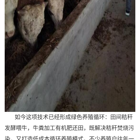
如今这项技术已经形成绿色养殖循环：田间秸秆
发酵喂牛，牛粪加工有机肥还田，既解决秸秆焚烧污
染，又打造低成本循环养殖模式。不少养殖户往年一