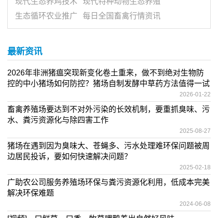
现代生态养鸡技术
现代特种动物生态养殖
生态循环农业推广
每日全国畜禽行情资讯
最新资讯
2026年非洲猪瘟突现新变化卷土重来，做不到绝对生物防
控的中小猪场如何防控？猪场自制发酵中草药方法值得一试
2026-01-22
畜禽养殖场要达到不对外污染的长效机制，要重抓臭味、污
水、粪污资源化与除四害工作
2025-08-27
猪场在遇到因为臭味大、苍蝇多、污水处理难环保问题被周
边居民投诉，要如何快速解决问题？
2025-02-18
广助农公司服务养殖场环保与粪污资源化利用，低成本完美
解决环保难题
2024-06-08