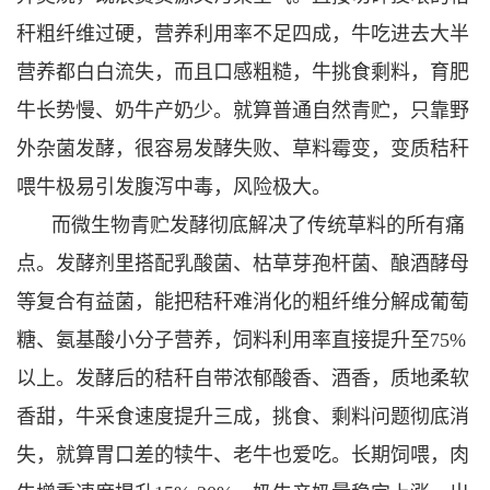
秆粗纤维过硬，营养利用率不足四成，牛吃进去大半
营养都白白流失，而且口感粗糙，牛挑食剩料，育肥
牛长势慢、奶牛产奶少。就算普通自然青贮，只靠野
外杂菌发酵，很容易发酵失败、草料霉变，变质秸秆
喂牛极易引发腹泻中毒，风险极大。
而微生物青贮发酵彻底解决了传统草料的所有痛
点。发酵剂里搭配乳酸菌、枯草芽孢杆菌、酿酒酵母
等复合有益菌，能把秸秆难消化的粗纤维分解成葡萄
糖、氨基酸小分子营养，饲料利用率直接提升至75%
以上。发酵后的秸秆自带浓郁酸香、酒香，质地柔软
香甜，牛采食速度提升三成，挑食、剩料问题彻底消
失，就算胃口差的犊牛、老牛也爱吃。长期饲喂，肉