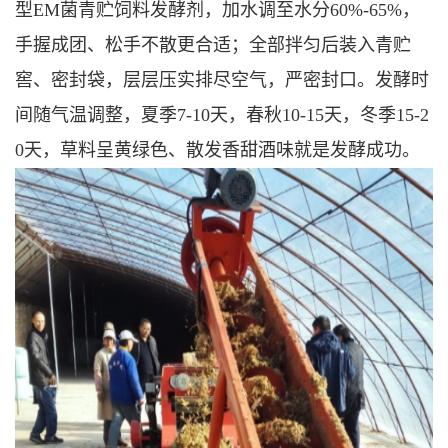
型EM菌青贮饲料发酵剂，加水调至水分60%-65%，
手握成团、松手不散更合适；全部拌匀后装入青贮
窖、密封袋，层层压实排尽空气，严密封口。发酵时
间随气温调整，夏季7-10天，春秋10-15天，冬季15-2
0天，草料呈黄绿色、散发香甜酒味就是发酵成功。