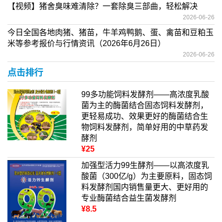
【视频】猪舍臭味难清除？一套除臭三部曲，轻松解决
2026-06-26
今日全国各地肉猪、猪苗，牛羊鸡鸭鹅、蛋、禽苗和豆粕玉
米等参考报价与行情资讯（2026年6月26日）
2026-06-26
点击排行
99多功能饲料发酵剂——高浓度乳酸
菌为主的酶菌结合固态饲料发酵剂，
更轻易成功、效果更好的酶菌结合生
物饲料发酵剂，简单好用的中草药发
酵剂
¥25
加强型活力99生酵剂——以高浓度乳
酸菌（300亿/g）为主要原料，固态饲
料发酵剂国内销售量更大、更好用的
专业酶菌结合益生菌发酵剂
¥8.5