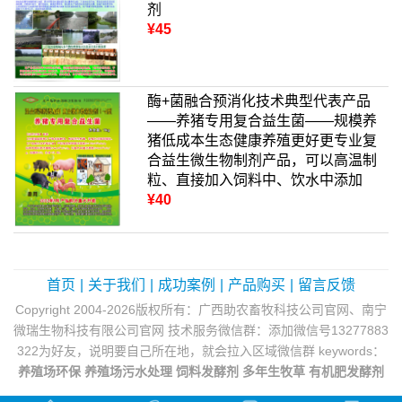
剂
¥45
酶+菌融合预消化技术典型代表产品
——养猪专用复合益生菌——规模养
猪低成本生态健康养殖更好更专业复
合益生微生物制剂产品，可以高温制
粒、直接加入饲料中、饮水中添加
¥40
首页
|
关于我们
|
成功案例
|
产品购买
|
留言反馈
Copyright 2004-2026版权所有：广西助农畜牧科技公司官网、南宁
微瑞生物科技有限公司官网 技术服务微信群：添加微信号13277883
322为好友，说明要自己所在地，就会拉入区域微信群 keywords：
养殖场环保
养殖场污水处理
饲料发酵剂
多年生牧草
有机肥发酵剂