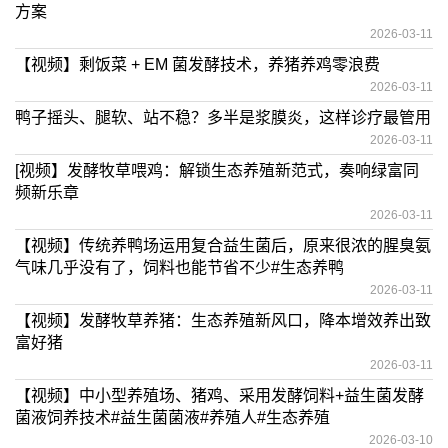
方案
2026-03-11
【视频】剩饭菜 + EM 菌发酵技术，养猪养鸡零浪费
2026-03-11
鸭子摇头、腿软、站不稳？多半是浆膜炎，这样诊疗最管用
2026-03-11
[视频】发酵牧草喂鸡：解锁生态养殖新范式，奏响绿富同
频新乐章
2026-03-11
【视频】传统养鸭场运用复合益生菌后，原来很浓的腥臭氨
气味几乎没有了，饲料也能节省不少#生态养鸭
2026-03-11
【视频】发酵牧草养猪：生态养殖新风口，降本增效养出致
富好猪
2026-03-11
【视频】中小型养殖场、猪鸡、采用发酵饲料+益生菌发酵
菌液饲养技术#益生菌菌液#养殖人#生态养殖
2026-03-10