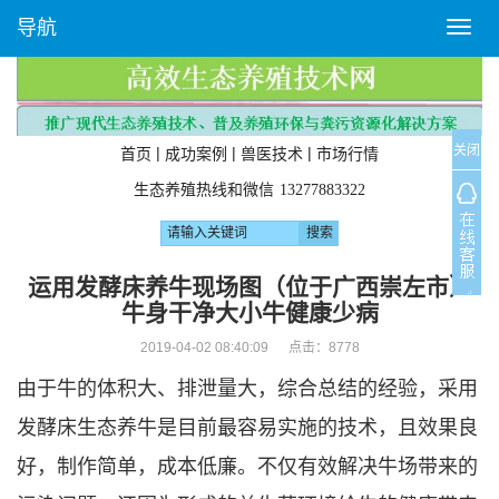
导航
T
o
g
g
l
关闭
e
|
|
|
首页
成功案例
兽医技术
市场行情
n
生态养殖热线和微信
13277883322
a
v
i
g
运用发酵床养牛现场图（位于广西崇左市）
a
牛身干净大小牛健康少病
t
i
2019-04-02 08:40:09 点击：
8778
o
由于牛的体积大、排泄量大，综合总结的经验，采用
n
发酵床生态养牛是目前最容易实施的技术，且效果良
好，制作简单，成本低廉。不仅有效解决牛场带来的