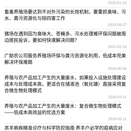
2026-01-22
畜禽养殖场要达到不对外污染的长效机制，要重抓臭味、污
水、粪污资源化与除四害工作
2025-08-27
猪场在遇到因为臭味大、苍蝇多、污水处理难环保问题被周
边居民投诉，要如何快速解决问题？
2025-02-18
广助农公司服务养殖场环保与粪污资源化利用，低成本完美
解决环保难题
2024-06-08
养殖与农产品加工产生的大量废水，如果投入设施处理建设
成本与处理成本高，更适合在储液池（氧化塘）直接采用复
合微生物处理模式
2026-03-11
养殖与农产品加工产生的大量废水：复合微生物处理模式
——低成本高效益的优选方案
2026-03-11
羔羊痢疾精准诊疗与科学防控指南 养羊户必学的疫病应对