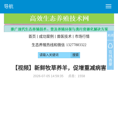
导航
T
o
g
g
l
关闭
e
|
|
|
首页
成功案例
兽医技术
市场行情
n
生态养殖热线和微信
13277883322
a
v
i
g
【视频】新鲜牧草养羊，促增重减病害
a
2026-07-05 14:59:35 点击：
1558
t
i
o
n