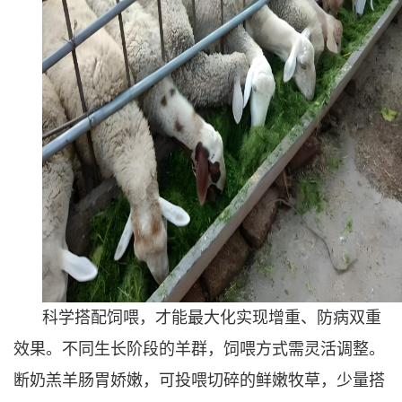
科学搭配饲喂，才能最大化实现增重、防病双重
效果。不同生长阶段的羊群，饲喂方式需灵活调整。
断奶羔羊肠胃娇嫩，可投喂切碎的鲜嫩牧草，少量搭