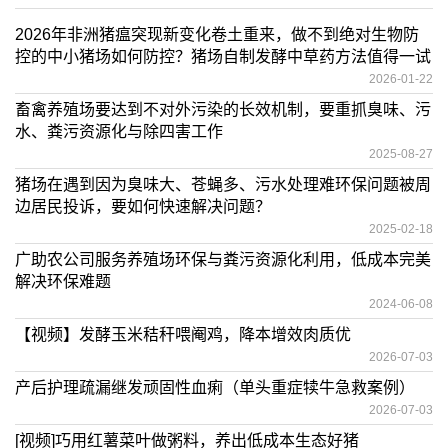
2026年非洲猪瘟突现新变化卷土重来，做不到绝对生物防
控的中小猪场如何防控？猪场自制发酵中草药方法值得一试
2026-01-22
畜禽养殖场要达到不对外污染的长效机制，要重抓臭味、污
水、粪污资源化与除四害工作
2025-08-27
猪场在遇到因为臭味大、苍蝇多、污水处理难环保问题被周
边居民投诉，要如何快速解决问题？
2025-02-18
广助农公司服务养殖场环保与粪污资源化利用，低成本完美
解决环保难题
2024-06-08
【视频】发酵玉米秸秆喂阉鸡，降本增效肉质优
2026-07-03
产后护理疏漏继发顽固性血痢（单头重症犊牛急救案例）
2026-07-03
[视频]巧用红薯菜叶做粥料，养出低成本生态好猪