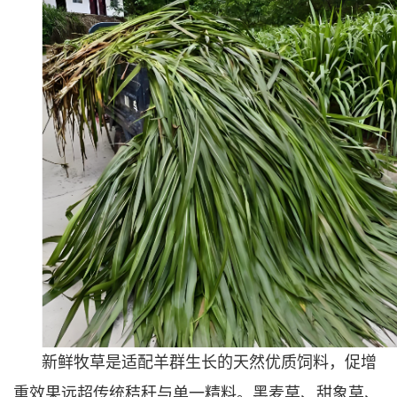
新鲜牧草是适配羊群生长的天然优质饲料，促增
重效果远超传统秸秆与单一精料。黑麦草、甜象草、