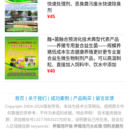
快速处理剂、恶臭粪污废水快速除臭
剂
¥45
酶+菌融合预消化技术典型代表产品
——养猪专用复合益生菌——规模养
猪低成本生态健康养殖更好更专业复
合益生微生物制剂产品，可以高温制
粒、直接加入饲料中、饮水中添加
¥40
首页
|
关于我们
|
成功案例
|
产品购买
|
留言反馈
Copyright 2004-2026版权所有，本站为技术分享网站，视频图文中
的数据仅供参考，不作为承诺的依据，特此申明！ 技术服务微信
群：添加微信号13277883322为好友，说明要自己所在地，就会拉
入区域微信群 keywords：
养殖场环保
养殖场污水处理
饲料发酵剂