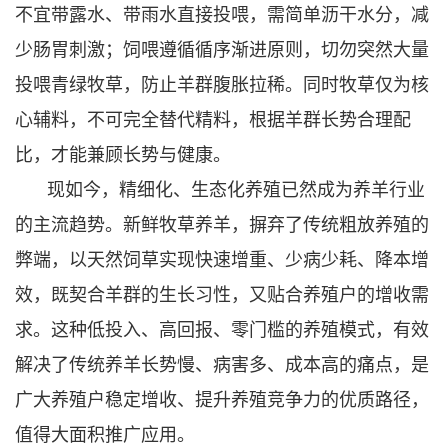
不宜带露水、带雨水直接投喂，需简单沥干水分，减
少肠胃刺激；饲喂遵循循序渐进原则，切勿突然大量
投喂青绿牧草，防止羊群腹胀拉稀。同时牧草仅为核
心辅料，不可完全替代精料，根据羊群长势合理配
比，才能兼顾长势与健康。
现如今，精细化、生态化养殖已然成为养羊行业
的主流趋势。新鲜牧草养羊，摒弃了传统粗放养殖的
弊端，以天然饲草实现快速增重、少病少耗、降本增
效，既契合羊群的生长习性，又贴合养殖户的增收需
求。这种低投入、高回报、零门槛的养殖模式，有效
解决了传统养羊长势慢、病害多、成本高的痛点，是
广大养殖户稳定增收、提升养殖竞争力的优质路径，
值得大面积推广应用。