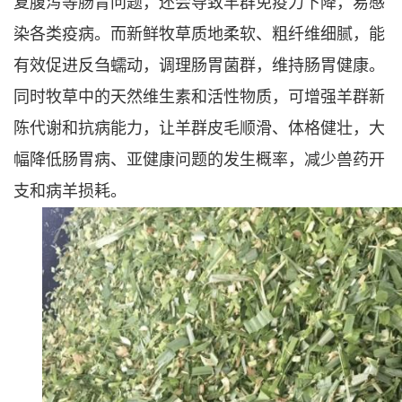
复腹泻等肠胃问题，还会导致羊群免疫力下降，易感
染各类疫病。而新鲜牧草质地柔软、粗纤维细腻，能
有效促进反刍蠕动，调理肠胃菌群，维持肠胃健康。
同时牧草中的天然维生素和活性物质，可增强羊群新
陈代谢和抗病能力，让羊群皮毛顺滑、体格健壮，大
幅降低肠胃病、亚健康问题的发生概率，减少兽药开
支和病羊损耗。