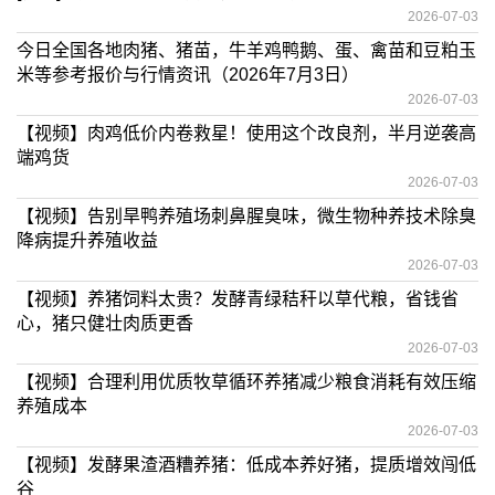
2026-07-03
今日全国各地肉猪、猪苗，牛羊鸡鸭鹅、蛋、禽苗和豆粕玉
米等参考报价与行情资讯（2026年7月3日）
2026-07-03
【视频】肉鸡低价内卷救星！使用这个改良剂，半月逆袭高
端鸡货
2026-07-03
【视频】告别旱鸭养殖场刺鼻腥臭味，微生物种养技术除臭
降病提升养殖收益
2026-07-03
【视频】养猪饲料太贵？发酵青绿秸秆以草代粮，省钱省
心，猪只健壮肉质更香
2026-07-03
【视频】合理利用优质牧草循环养猪减少粮食消耗有效压缩
养殖成本
2026-07-03
【视频】发酵果渣酒糟养猪：低成本养好猪，提质增效闯低
谷