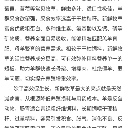
菊苣、苜蓿等常见牧草，鲜嫩多汁、适口性极佳，羊
群采食欲望强，采食效率远高于干枯秸秆。新鲜牧草
富含优质粗蛋白、多种维生素、氨基酸以及钙、磷等
矿物质，营养全面且易吸收，能够精准匹配羔羊育
肥、母羊繁育的营养需求。相较于干枯饲料，新鲜牧
草的活性营养成分更高，可有效弥补精料营养单一的
短板，助力羊群快速长骨架、增瘦肉，杜绝僵羊、弱
羊问题，切实提升养殖增重效率。
除了高效促生长，新鲜牧草最大的亮点就是天然
减病害，从根源降低养殖损耗与用药成本。羊是反刍
动物，肠胃适合青绿粗纤维饲料，长期饲喂干硬秸
秆、过量精料，容易引发积食、胀气、消化不良、反