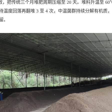
，把传统三个月堆肥周期压缩至 20 天。堆料升温至 6
温度回落再翻堆 3 至 4 次，中温菌群持续分解有机
留。