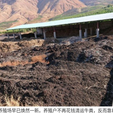
养殖场早已焕然一新。养殖户不再花钱清运牛粪，反而靠