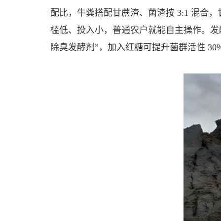
配比，牛粪搭配甘蔗渣、菌渣按 3:1 混
槛低、投入小，普通农户就能自主操作。发
除臭发酵剂”，加入红糖可提升菌群活性 3