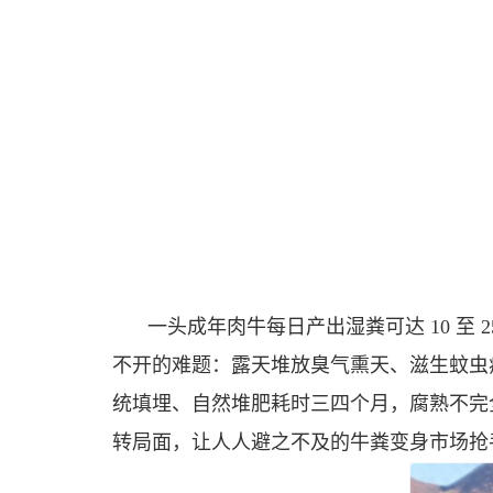
一头成年肉牛每日产出湿粪可达 10 至
不开的难题：露天堆放臭气熏天、滋生蚊虫
统填埋、自然堆肥耗时三四个月，腐熟不完
转局面，让人人避之不及的牛粪变身市场抢手