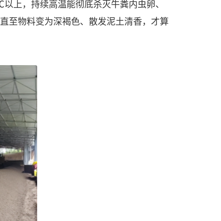
0℃以上，持续高温能彻底杀灭牛粪内虫卵、
质，直至物料变为深褐色、散发泥土清香，才算