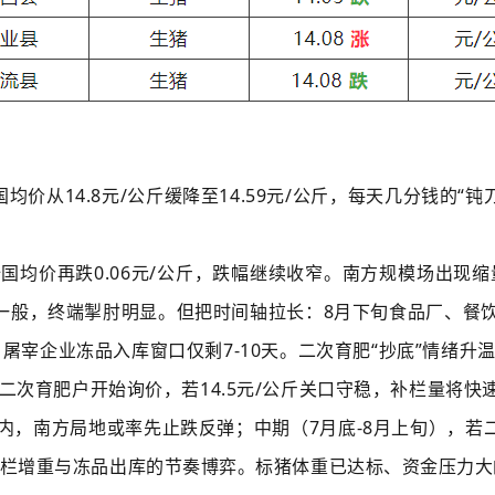
均价从14.8元/公斤缓降至14.59元/公斤，每天几分钱的
国均价再跌0.06元/公斤，跌幅继续收窄。南方规模场出现缩
一般，终端掣肘明显。但把时间轴拉长：8月下旬食品厂、餐
宰企业冻品入库窗口仅剩7-10天。二次育肥“抄底”情绪升温，
二次育肥户开始询价，若14.5元/公斤关口守稳，补栏量将
天）内，南方局地或率先止跌反弹；中期（7月底-8月上旬），若
决于压栏增重与冻品出库的节奏博弈。标猪体重已达标、资金压