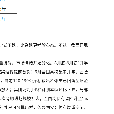
“钝刀”式下跌，比急跌更考验心态。不过，盘面已现
量挺价，市场情绪开始分化。8月底-9月初“开学
饮渠道将提前备货；9月全国高校集中开学，团膳
当前120-130公斤标猪出栏体重已回落至屠企
快速放大；集团场7月出栏计划本就环比下降，局部
二次育肥进场规模扩大，全国均价有望回升至15.
力大的养户可分批出栏，落袋为安；仍有增重空间、