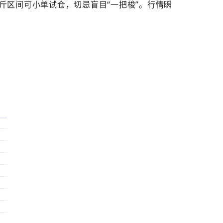
/公斤区间可小单试仓，切忌盲目“一把梭”。行情瞬