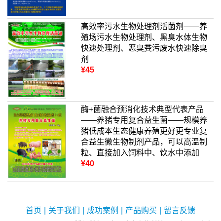
高效率污水生物处理剂活菌剂——养
殖场污水生物处理剂、黑臭水体生物
快速处理剂、恶臭粪污废水快速除臭
剂
¥45
酶+菌融合预消化技术典型代表产品
——养猪专用复合益生菌——规模养
猪低成本生态健康养殖更好更专业复
合益生微生物制剂产品，可以高温制
粒、直接加入饲料中、饮水中添加
¥40
首页
|
关于我们
|
成功案例
|
产品购买
|
留言反馈