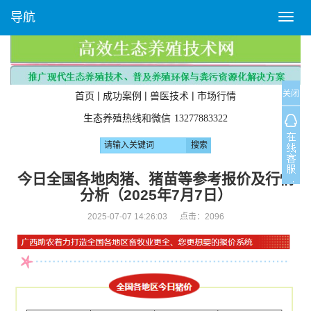
导航
T
o
g
g
l
关闭
e
|
|
|
首页
成功案例
兽医技术
市场行情
n
生态养殖热线和微信
13277883322
a
v
i
g
今日全国各地肉猪、猪苗等参考报价及行情
a
分析（2025年7月7日）
t
i
2025-07-07 14:26:03 点击：
2096
o
n