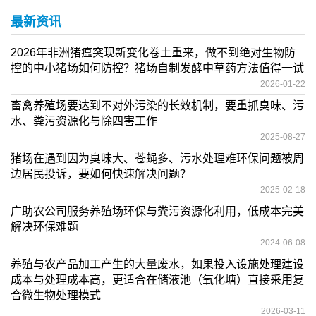
最新资讯
2026年非洲猪瘟突现新变化卷土重来，做不到绝对生物防
控的中小猪场如何防控？猪场自制发酵中草药方法值得一试
2026-01-22
畜禽养殖场要达到不对外污染的长效机制，要重抓臭味、污
水、粪污资源化与除四害工作
2025-08-27
猪场在遇到因为臭味大、苍蝇多、污水处理难环保问题被周
边居民投诉，要如何快速解决问题？
2025-02-18
广助农公司服务养殖场环保与粪污资源化利用，低成本完美
解决环保难题
2024-06-08
养殖与农产品加工产生的大量废水，如果投入设施处理建设
成本与处理成本高，更适合在储液池（氧化塘）直接采用复
合微生物处理模式
2026-03-11