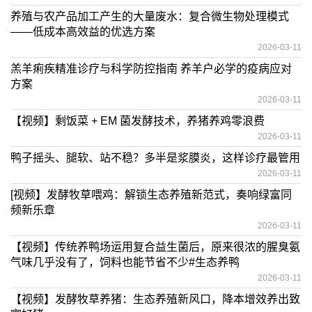
养殖与农产品加工产生的大量废水：复合微生物处理模式
——低成本高效益的优选方案
2026-03-11
羔羊痢疾精准诊疗与科学防控指南 养羊户必学的疫病应对
方案
2026-03-11
【视频】剩饭菜 + EM 菌发酵技术，养猪养鸡零浪费
2026-03-11
鸭子摇头、腿软、站不稳？多半是浆膜炎，这样诊疗最管用
2026-03-11
[视频】发酵牧草喂鸡：解锁生态养殖新范式，奏响绿富同
频新乐章
2026-03-11
【视频】传统养鸭场运用复合益生菌后，原来很浓的腥臭氨
气味几乎没有了，饲料也能节省不少#生态养鸭
2026-03-11
【视频】发酵牧草养猪：生态养殖新风口，降本增效养出致