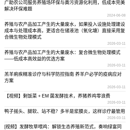
广助农公司服务养殖场环保与粪污资源化利用，低成本完美
解决环保难题
2024-06-08
养殖与农产品加工产生的大量废水，如果投入设施处理建设
成本与处理成本高，更适合在储液池（氧化塘）直接采用复
合微生物处理模式
2026-03-11
养殖与农产品加工产生的大量废水：复合微生物处理模式
——低成本高效益的优选方案
2026-03-11
羔羊痢疾精准诊疗与科学防控指南 养羊户必学的疫病应对
方案
2026-03-11
【视频】剩饭菜 + EM 菌发酵技术，养猪养鸡零浪费
2026-03-11
鸭子摇头、腿软、站不稳？多半是浆膜炎，这样诊疗最管用
2026-03-11
[视频】发酵牧草喂鸡：解锁生态养殖新范式，奏响绿富同