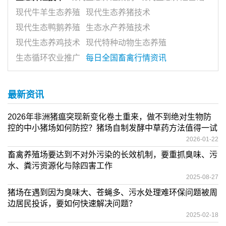
现代牛羊生态养殖
现代生态养猪技术
现代生态鸭鹅养殖
生态水产养殖技术
现代生态养鸡技术
现代特种动物生态养殖
生态循环农业推广
每日全国畜禽行情资讯
最新资讯
2026年非洲猪瘟突现新变化卷土重来，做不到绝对生物防
控的中小猪场如何防控？猪场自制发酵中草药方法值得一试
2026-01-22
畜禽养殖场要达到不对外污染的长效机制，要重抓臭味、污
水、粪污资源化与除四害工作
2025-08-27
猪场在遇到因为臭味大、苍蝇多、污水处理难环保问题被周
边居民投诉，要如何快速解决问题？
2025-02-18