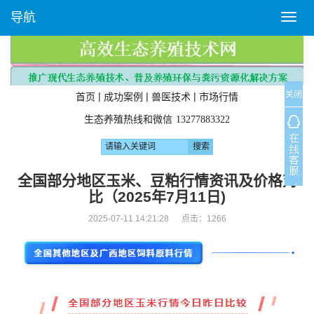
导航
T
o
g
g
l
关闭
e
|
|
|
首页
成功案例
兽医技术
市场行情
n
生态养殖热线和微信
13277883322
a
v
i
g
全国部分地区玉米、豆粕行情资讯及价格对
a
比（2025年7月11日)
t
i
2025-07-11 14:21:28 点击：
1266
o
n