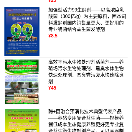
¥25
加强型活力99生酵剂——以高浓度乳
酸菌（300亿/g）为主要原料，固态饲
料发酵剂国内销售量更大、更好用的
专业酶菌结合益生菌发酵剂
¥8.5
高效率污水生物处理剂活菌剂——养
殖场污水生物处理剂、黑臭水体生物
快速处理剂、恶臭粪污废水快速除臭
剂
¥45
酶+菌融合预消化技术典型代表产品
——养猪专用复合益生菌——规模养
猪低成本生态健康养殖更好更专业复
合益生微生物制剂产品，可以高温制