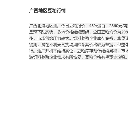
广西地区豆粕行情
广西北海地区油厂今日豆粕报价：43%蛋白：2860元/吨
呈现下跌态势，多地价格继续飘绿，全国豆粕均价为29
多，市场供给压力较大。饲料养殖企业库存充裕，拿货
键期，潜在不利天气扰动风险令其价格较为坚挺，但整
行。油厂开机率维持高位，豆粕库存预计继续累积，市
游饲料养殖企业需求有所恢复，豆粕价格有望逐步企稳