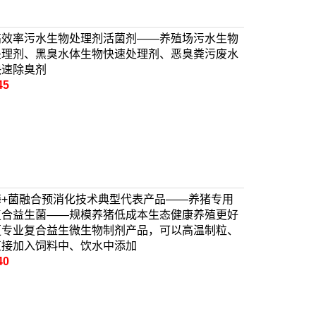
高效率污水生物处理剂活菌剂——养殖场污水生物
处理剂、黑臭水体生物快速处理剂、恶臭粪污废水
快速除臭剂
45
酶+菌融合预消化技术典型代表产品——养猪专用
复合益生菌——规模养猪低成本生态健康养殖更好
更专业复合益生微生物制剂产品，可以高温制粒、
直接加入饲料中、饮水中添加
40