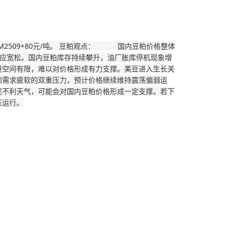
6月M2509+80元/吨。 豆粕观点： 国内豆粕价格整体
供应宽松。国内豆粕库存持续攀升，油厂胀库停机现象增
量空间有限，难以对价格形成有力支撑。美豆进入生长关
和需求疲软的双重压力，预计价格继续维持震荡偏弱运
现不利天气，可能会对国内豆粕价格形成一定支撑。若下
压运行。