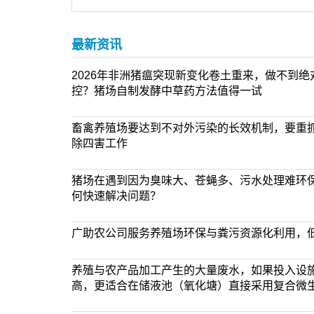
最新资讯
2026年非洲猪瘟突现新变化卷土重来，做不到
控？猪场自制发酵中草药方法值得一试
畜禽养殖场要达到不对外污染的长效机制，要重
除四害工作
猪场在遇到因为臭味大、苍蝇多、污水处理难环
何快速解决问题？
广助农公司服务养殖场环保与粪污资源化利用，
养殖与农产品加工产生的大量废水，如果投入设
高，更适合在储液池（氧化塘）直接采用复合微