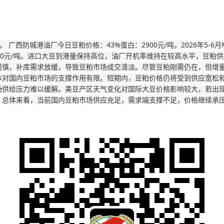
。 广西防城港油厂今日豆粕价格：43%蛋白：2900元/吨，2026年5-
80元/吨。进口大豆到港量保持高位，油厂开机率维持在较高水平，豆粕
谨慎，补库需求放缓，导致豆粕市场成交清淡。尽管豆粕刚需仍在，但增
体对国内豆粕市场的支撑作用有限。短期内，豆粕价格仍将受到供应宽松
场供给压力难以缓解。美豆产区天气变化对国际大豆价格影响较大，若出
。总体来看，当前国内豆粕市场供应充足，需求端支撑不足，价格继续承