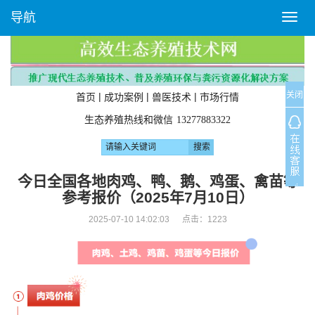
导航
T
o
g
g
l
关闭
e
|
|
|
首页
成功案例
兽医技术
市场行情
n
生态养殖热线和微信
13277883322
a
v
i
g
今日全国各地肉鸡、鸭、鹅、鸡蛋、禽苗等
a
参考报价（2025年7月10日）
t
i
2025-07-10 14:02:03 点击：
1223
o
n