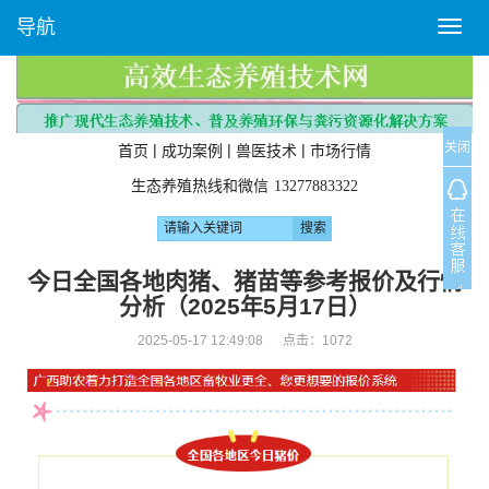
导航
T
o
g
g
l
关闭
e
|
|
|
首页
成功案例
兽医技术
市场行情
n
生态养殖热线和微信
13277883322
a
v
i
g
今日全国各地肉猪、猪苗等参考报价及行情
a
分析（2025年5月17日）
t
i
2025-05-17 12:49:08 点击：
1072
o
n