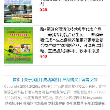
剂
¥45
酶+菌融合预消化技术典型代表产品
——养猪专用复合益生菌——规模养
猪低成本生态健康养殖更好更专业复
合益生微生物制剂产品，可以高温制
粒、直接加入饲料中、饮水中添加
¥40
首页
|
关于我们
|
成功案例
|
产品购买
|
留言反馈
Copyright 2004-2026版权所有：广西助农畜牧科技公司官网、南宁
微瑞生物科技有限公司官网 技术服务微信群：添加微信号13277883
322为好友，说明要自己所在地，就会拉入区域微信群 keywords：
养殖场环保
养殖场污水处理
饲料发酵剂
多年生牧草
有机肥发酵剂