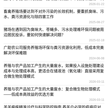
2026-01-22
畜禽养殖场要达到不对外污染的长效机制，要重抓臭味、污
水、粪污资源化与除四害工作
2025-08-27
猪场在遇到因为臭味大、苍蝇多、污水处理难环保问题被周
边居民投诉，要如何快速解决问题？
2025-02-18
广助农公司服务养殖场环保与粪污资源化利用，低成本完美
解决环保难题
2024-06-08
养殖与农产品加工产生的大量废水，如果投入设施处理建设
成本与处理成本高，更适合在储液池（氧化塘）直接采用复
合微生物处理模式
2026-03-11
养殖与农产品加工产生的大量废水：复合微生物处理模式
——低成本高效益的优选方案
2026-03-11
羔羊痢疾精准诊疗与科学防控指南 养羊户必学的疫病应对