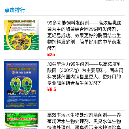
点击排行
99多功能饲料发酵剂——高浓度乳酸
菌为主的酶菌结合固态饲料发酵剂，
更轻易成功、效果更好的酶菌结合生
物饲料发酵剂，简单好用的中草药发
酵剂
¥25
加强型活力99生酵剂——以高浓度乳
酸菌（300亿/g）为主要原料，固态饲
料发酵剂国内销售量更大、更好用的
专业酶菌结合益生菌发酵剂
¥8.5
高效率污水生物处理剂活菌剂——养
殖场污水生物处理剂、黑臭水体生物
快速处理剂、恶臭粪污废水快速除臭