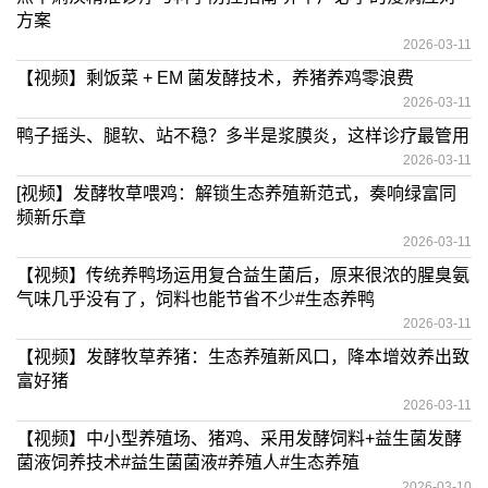
方案
2026-03-11
【视频】剩饭菜 + EM 菌发酵技术，养猪养鸡零浪费
2026-03-11
鸭子摇头、腿软、站不稳？多半是浆膜炎，这样诊疗最管用
2026-03-11
[视频】发酵牧草喂鸡：解锁生态养殖新范式，奏响绿富同
频新乐章
2026-03-11
【视频】传统养鸭场运用复合益生菌后，原来很浓的腥臭氨
气味几乎没有了，饲料也能节省不少#生态养鸭
2026-03-11
【视频】发酵牧草养猪：生态养殖新风口，降本增效养出致
富好猪
2026-03-11
【视频】中小型养殖场、猪鸡、采用发酵饲料+益生菌发酵
菌液饲养技术#益生菌菌液#养殖人#生态养殖
2026-03-10