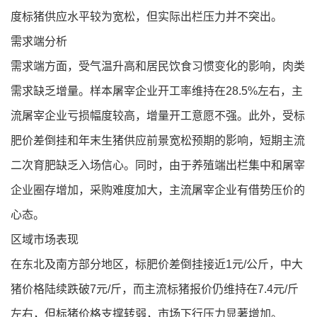
度标猪供应水平较为宽松，但实际出栏压力并不突出。
需求端分析
需求端方面，受气温升高和居民饮食习惯变化的影响，肉类
需求缺乏增量。样本屠宰企业开工率维持在28.5%左右，主
流屠宰企业亏损幅度较高，增量开工意愿不强。此外，受标
肥价差倒挂和年末生猪供应前景宽松预期的影响，短期主流
二次育肥缺乏入场信心。同时，由于养殖端出栏集中和屠宰
企业圈存增加，采购难度加大，主流屠宰企业有借势压价的
心态。
区域市场表现
在东北及南方部分地区，标肥价差倒挂接近1元/公斤，中大
猪价格陆续跌破7元/斤，而主流标猪报价仍维持在7.4元/斤
左右，但标猪价格支撑转弱，市场下行压力显著增加。