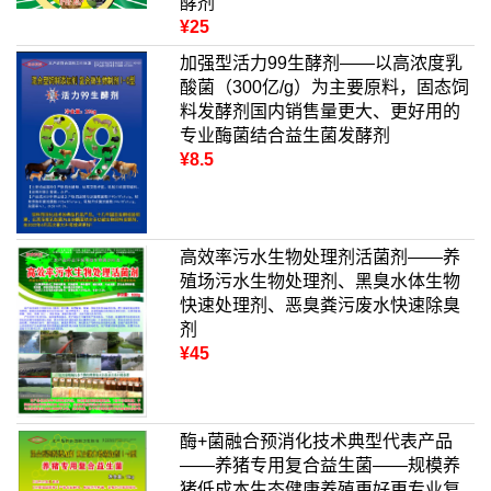
酵剂
¥25
加强型活力99生酵剂——以高浓度乳
酸菌（300亿/g）为主要原料，固态饲
料发酵剂国内销售量更大、更好用的
专业酶菌结合益生菌发酵剂
¥8.5
高效率污水生物处理剂活菌剂——养
殖场污水生物处理剂、黑臭水体生物
快速处理剂、恶臭粪污废水快速除臭
剂
¥45
酶+菌融合预消化技术典型代表产品
——养猪专用复合益生菌——规模养
猪低成本生态健康养殖更好更专业复