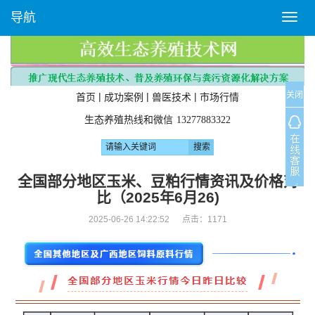
导航
T
o
g
g
l
关闭
e
|
|
|
首页
成功案例
兽医技术
市场行情
n
生态养殖热线和微信
13277883322
a
v
i
g
全国部分地区玉米、豆粕行情资讯及价格对
a
比（2025年6月26)
t
i
2025-06-26 14:22:52 点击：
1171
o
n