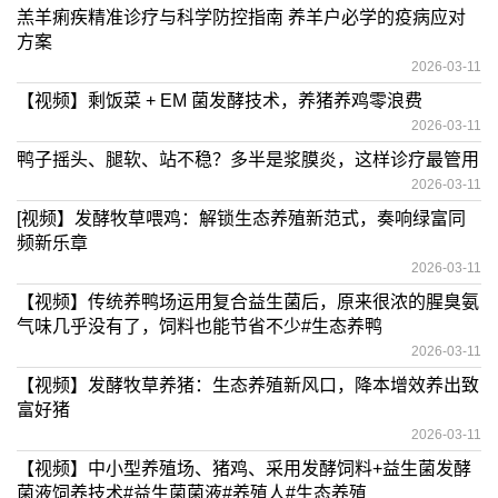
羔羊痢疾精准诊疗与科学防控指南 养羊户必学的疫病应对
方案
2026-03-11
【视频】剩饭菜 + EM 菌发酵技术，养猪养鸡零浪费
2026-03-11
鸭子摇头、腿软、站不稳？多半是浆膜炎，这样诊疗最管用
2026-03-11
[视频】发酵牧草喂鸡：解锁生态养殖新范式，奏响绿富同
频新乐章
2026-03-11
【视频】传统养鸭场运用复合益生菌后，原来很浓的腥臭氨
气味几乎没有了，饲料也能节省不少#生态养鸭
2026-03-11
【视频】发酵牧草养猪：生态养殖新风口，降本增效养出致
富好猪
2026-03-11
【视频】中小型养殖场、猪鸡、采用发酵饲料+益生菌发酵
菌液饲养技术#益生菌菌液#养殖人#生态养殖