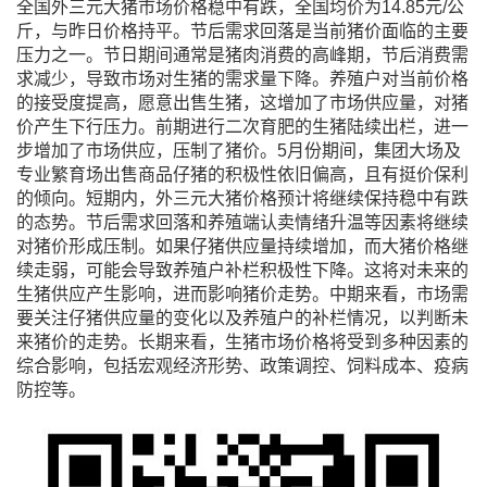
全国外三元大猪市场价格稳中有跌，全国均价为14.85元/公
斤，与昨日价格持平。
节后需求回落是当前猪价面临的主要
压力之一。节日期间通常是猪肉消费的高峰期，节后消费需
求减少，导致市场对生猪的需求量下降。养殖户对当前价格
的接受度提高，愿意出售生猪，这增加了市场供应量，对猪
价产生下行压力。前期进行二次育肥的生猪陆续出栏，进一
步增加了市场供应，压制了猪价。5月份期间，集团大场及
专业繁育场出售商品仔猪的积极性依旧偏高，且有挺价保利
的倾向。短期内，外三元大猪价格预计将继续保持稳中有跌
的态势。节后需求回落和养殖端认卖情绪升温等因素将继续
对猪价形成压制。
如果仔猪供应量持续增加，而大猪价格继
续走弱，可能会导致养殖户补栏积极性下降。这将对未来的
生猪供应产生影响，进而影响猪价走势。中期来看，市场需
要关注仔猪供应量的变化以及养殖户的补栏情况，以判断未
来猪价的走势。长期来看，生猪市场价格将受到多种因素的
综合影响，包括宏观经济形势、政策调控、饲料成本、疫病
防控等。