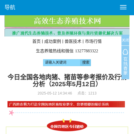
导航
T
o
g
g
l
关闭
e
|
|
|
首页
成功案例
兽医技术
市场行情
n
生态养殖热线和微信
13277883322
a
v
i
g
今日全国各地肉猪、猪苗等参考报价及行情
a
分析（2025年5月12日）
t
i
2025-05-12 14:34:46 点击：
1213
o
n