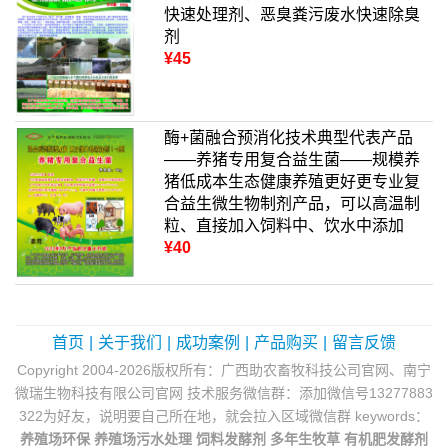
快速处理剂、恶臭粪污废水快速除臭
剂
¥45
酶+菌融合预消化技术典型代表产品
——养猪专用复合益生菌——规模养
猪低成本生态健康养殖更好更专业复
合益生微生物制剂产品，可以高温制
粒、直接加入饲料中、饮水中添加
¥40
首页
|
关于我们
|
成功案例
|
产品购买
|
留言反馈
Copyright 2004-2026版权所有：广西助农畜牧科技公司官网、南宁
微瑞生物科技有限公司官网 技术服务微信群：添加微信号13277883
322为好友，说明要自己所在地，就会拉入区域微信群 keywords：
养殖场环保
养殖场污水处理
饲料发酵剂
多年生牧草
有机肥发酵剂