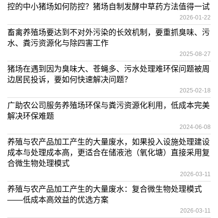
控的中小猪场如何防控？猪场自制发酵中草药方法值得一试
2026-01-22
畜禽养殖场要达到不对外污染的长效机制，要重抓臭味、污
水、粪污资源化与除四害工作
2025-08-27
猪场在遇到因为臭味大、苍蝇多、污水处理难环保问题被周
边居民投诉，要如何快速解决问题？
2025-02-18
广助农公司服务养殖场环保与粪污资源化利用，低成本完美
解决环保难题
2024-06-08
养殖与农产品加工产生的大量废水，如果投入设施处理建设
成本与处理成本高，更适合在储液池（氧化塘）直接采用复
合微生物处理模式
2026-03-11
养殖与农产品加工产生的大量废水：复合微生物处理模式
——低成本高效益的优选方案
2026-03-11