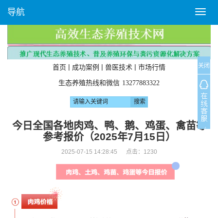
导航
T
o
g
g
l
关闭
e
|
|
|
首页
成功案例
兽医技术
市场行情
n
生态养殖热线和微信
13277883322
a
v
i
g
今日全国各地肉鸡、鸭、鹅、鸡蛋、禽苗等
a
参考报价（2025年7月15日）
t
i
2025-07-15 14:28:45 点击：
1230
o
n