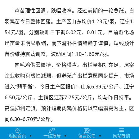
鸡苗理性回调，跌幅收窄。经过前期的一轮急涨，白
羽鸡苗今日整体回落。主产区山东均价1.23元/羽，辽宁1.
54元/羽，分别较昨日下调0.02元、0.01元。目前孵化场
出苗量未明显收缩，而下游补栏情绪趋于谨慎，短线预计
苗价维持震荡调整，波动区间1.10–1.60元/羽。
肉毛鸡供需僵持，价格横盘。出栏量相对充足，屠宰
企业收购积极性减弱，但养殖户出栏意愿同步提升，市场
进入“弱平衡”。今日主产区报价：山东6.39元/公斤、辽宁
6.50元/公斤，主销区江苏7.75元/公斤，均与昨日持平。
高温抑制走货，预计短期肉鸡价格仍以窄幅震荡为主，区
间6.30–6.70元/公斤。
淘汰蛋毛鸡货源收紧，多地小幅跟涨。近期蛋价低位
返回首页
一键拨号
留言反馈
网站导航