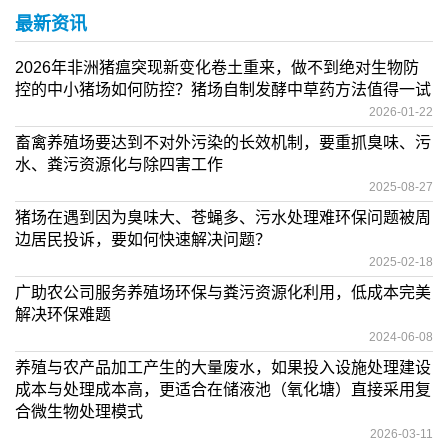
最新资讯
2026年非洲猪瘟突现新变化卷土重来，做不到绝对生物防
控的中小猪场如何防控？猪场自制发酵中草药方法值得一试
2026-01-22
畜禽养殖场要达到不对外污染的长效机制，要重抓臭味、污
水、粪污资源化与除四害工作
2025-08-27
猪场在遇到因为臭味大、苍蝇多、污水处理难环保问题被周
边居民投诉，要如何快速解决问题？
2025-02-18
广助农公司服务养殖场环保与粪污资源化利用，低成本完美
解决环保难题
2024-06-08
养殖与农产品加工产生的大量废水，如果投入设施处理建设
成本与处理成本高，更适合在储液池（氧化塘）直接采用复
合微生物处理模式
2026-03-11