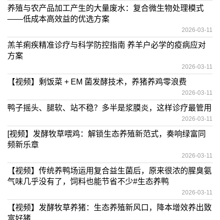
养殖与农产品加工产生的大量废水：复合微生物处理模式
——低成本高效益的优选方案
2026-03-11
羔羊痢疾精准诊疗与科学防控指南 养羊户必学的疫病应对
方案
2026-03-11
【视频】剩饭菜 + EM 菌发酵技术，养猪养鸡零浪费
2026-03-11
鸭子摇头、腿软、站不稳？多半是浆膜炎，这样诊疗最管用
2026-03-11
[视频】发酵牧草喂鸡：解锁生态养殖新范式，奏响绿富同
频新乐章
2026-03-11
【视频】传统养鸭场运用复合益生菌后，原来很浓的腥臭氨
气味几乎没有了，饲料也能节省不少#生态养鸭
2026-03-11
【视频】发酵牧草养猪：生态养殖新风口，降本增效养出致
富好猪