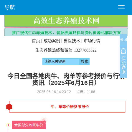
导航
T
o
g
g
l
关闭
e
|
|
|
首页
成功案例
兽医技术
市场行情
n
生态养殖热线和微信
13277883322
a
v
i
g
今日全国各地肉牛、肉羊等参考报价与行情
a
资讯（2025年6月16日）
t
i
2025-06-16 14:23:12 点击：
1186
o
n