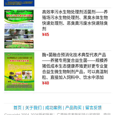
高效率污水生物处理剂活菌剂——养
殖场污水生物处理剂、黑臭水体生物
快速处理剂、恶臭粪污废水快速除臭
剂
¥45
酶+菌融合预消化技术典型代表产品
——养猪专用复合益生菌——规模养
猪低成本生态健康养殖更好更专业复
合益生微生物制剂产品，可以高温制
粒、直接加入饲料中、饮水中添加
¥40
首页
|
关于我们
|
成功案例
|
产品购买
|
留言反馈
Copyright 2004-2026版权所有：广西助农畜牧科技公司官网、南宁