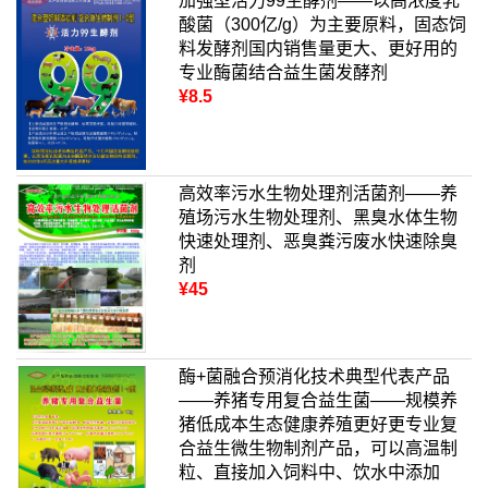
加强型活力99生酵剂——以高浓度乳
酸菌（300亿/g）为主要原料，固态饲
料发酵剂国内销售量更大、更好用的
专业酶菌结合益生菌发酵剂
¥8.5
高效率污水生物处理剂活菌剂——养
殖场污水生物处理剂、黑臭水体生物
快速处理剂、恶臭粪污废水快速除臭
剂
¥45
酶+菌融合预消化技术典型代表产品
——养猪专用复合益生菌——规模养
猪低成本生态健康养殖更好更专业复
合益生微生物制剂产品，可以高温制
粒、直接加入饲料中、饮水中添加