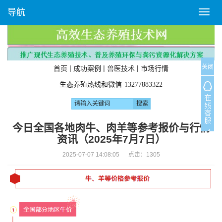
导航
T
o
g
g
l
关闭
e
|
|
|
首页
成功案例
兽医技术
市场行情
n
生态养殖热线和微信
13277883322
a
v
i
g
今日全国各地肉牛、肉羊等参考报价与行情
a
资讯（2025年7月7日）
t
i
2025-07-07 14:08:05 点击：
1305
o
n