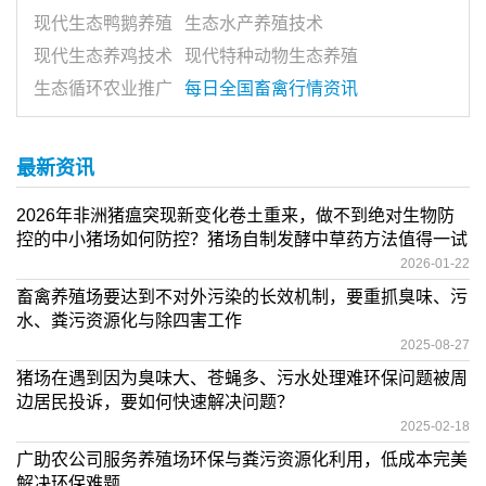
现代生态鸭鹅养殖
生态水产养殖技术
现代生态养鸡技术
现代特种动物生态养殖
生态循环农业推广
每日全国畜禽行情资讯
最新资讯
2026年非洲猪瘟突现新变化卷土重来，做不到绝对生物防
控的中小猪场如何防控？猪场自制发酵中草药方法值得一试
2026-01-22
畜禽养殖场要达到不对外污染的长效机制，要重抓臭味、污
水、粪污资源化与除四害工作
2025-08-27
猪场在遇到因为臭味大、苍蝇多、污水处理难环保问题被周
边居民投诉，要如何快速解决问题？
2025-02-18
广助农公司服务养殖场环保与粪污资源化利用，低成本完美
解决环保难题