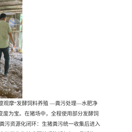
观摩“发酵饲料养殖 —粪污处理—水肥净
变废为宝。
在
猪场中，
全程使用部分
发酵饲
粪污资源化闭环：生猪粪污统一收集后进入