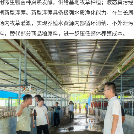
用微生物菌种腐熟发酵，供给基地
牧草种植
；液态粪污经
植
新型浮萍。
新型
浮萍具备极强水质净化能力，在生长周
场内牧草灌溉，实现养殖水资源内部循环消纳、不外泄污
料，替代部分商品粮原料，进一步压低整体养殖成本。