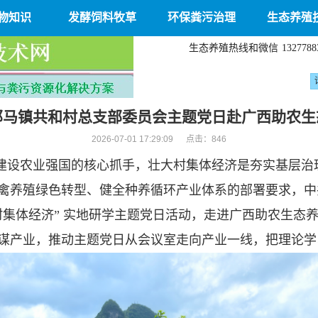
物知识
发酵饲料牧草
环保粪污治理
生态养殖
生态养殖热线和微信
1327788
那马镇共和村总支部委员会主题党日赴广西助农生
2026-07-01 17:29:09 点击：
846
建设农业强国的核心抓手，壮大村集体经济是夯实基层治
禽养殖绿色转型、健全种养循环产业体系的部署要求，中
村集体经济” 实地研学主题党日活动，走进广西助农生态
谋产业，推动主题党日从会议室走向产业一线，把理论学