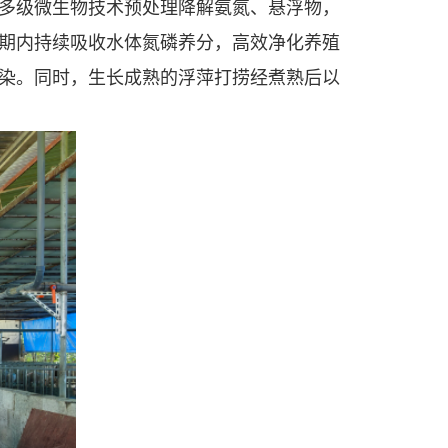
多级微生物
技术
预处理降解氨氮、悬浮物，
期内持续吸收水体氮磷养分，高效净化养殖
染。同时，生长成熟的浮萍打捞经
煮熟后以