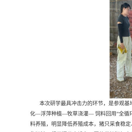
本次研学最具冲击力的环节，是参观基
化—浮萍种植—牧草浇灌— 饲料回用”全
料
养殖
，
明显降低养殖成本，
猪只采食稳定