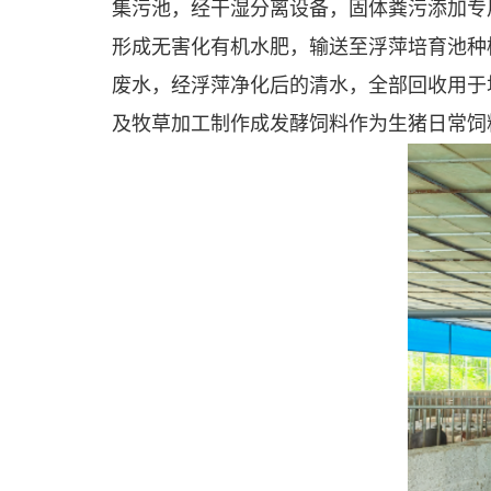
集污池，经
干湿分离设备，固体粪污添加专
形成无害化有机水肥，输送至浮萍
培
育
池种
废水，经浮萍净化后的清水，全部回收用于
及牧草加工制作成
发酵饲料作为生猪日常饲