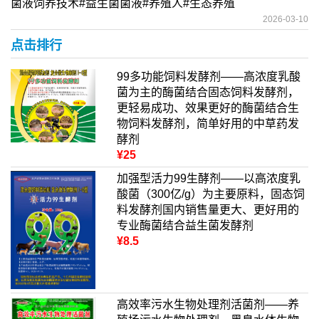
菌液饲养技术#益生菌菌液#养殖人#生态养殖
2026-03-10
点击排行
99多功能饲料发酵剂——高浓度乳酸
菌为主的酶菌结合固态饲料发酵剂，
更轻易成功、效果更好的酶菌结合生
物饲料发酵剂，简单好用的中草药发
酵剂
¥25
加强型活力99生酵剂——以高浓度乳
酸菌（300亿/g）为主要原料，固态饲
料发酵剂国内销售量更大、更好用的
专业酶菌结合益生菌发酵剂
¥8.5
高效率污水生物处理剂活菌剂——养