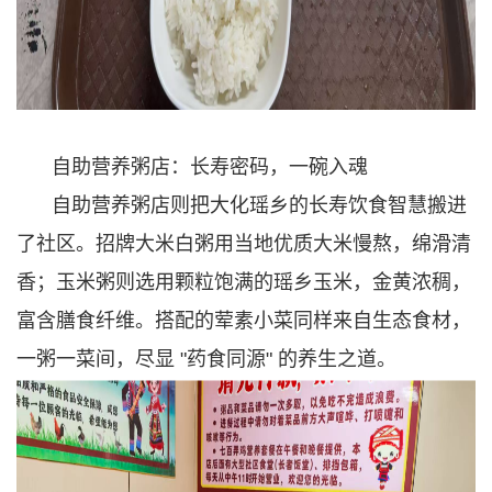
自助营养粥店：长寿密码，一碗入魂
自助营养粥店则把大化瑶乡的长寿饮食智慧搬进
了社区。招牌大米白粥用当地优质大米慢熬，绵滑清
香；玉米粥则选用颗粒饱满的瑶乡玉米，金黄浓稠，
富含膳食纤维。搭配的荤素小菜同样来自生态食材，
一粥一菜间，尽显 "药食同源" 的养生之道。