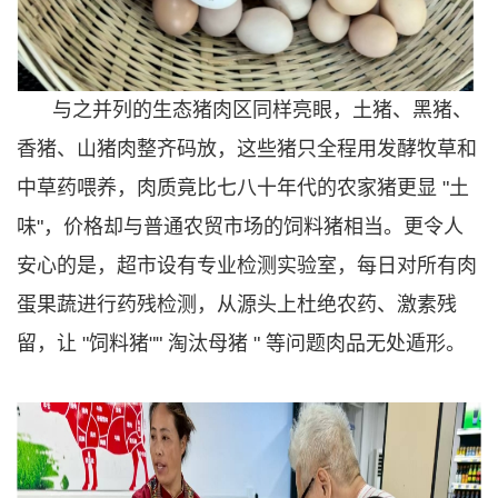
与之并列的生态猪肉区同样亮眼，土猪、黑猪、
香猪、山猪肉整齐码放，这些猪只全程用发酵牧草和
中草药喂养，肉质竟比七八十年代的农家猪更显 "土
味"，价格却与普通农贸市场的饲料猪相当。更令人
安心的是，超市设有专业检测实验室，每日对所有肉
蛋果蔬进行药残检测，从源头上杜绝农药、激素残
留，让 "饲料猪"" 淘汰母猪 " 等问题肉品无处遁形。