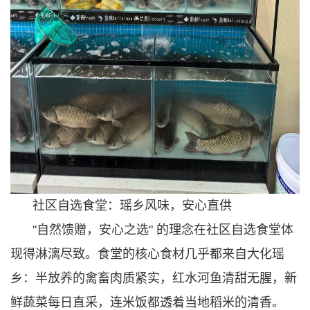
社区自选食堂：瑶乡风味，安心直供
"自然馈赠，安心之选" 的理念在社区自选食堂体
现得淋漓尽致。食堂的核心食材几乎都来自大化瑶
乡：半放养的禽畜肉质紧实，红水河鱼清甜无腥，新
鲜蔬菜每日直采，连米饭都透着当地稻米的清香。