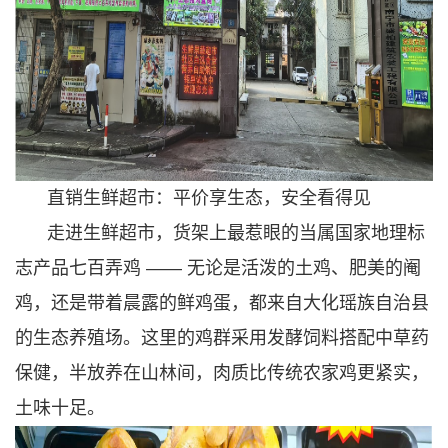
直销生鲜超市：平价享生态，安全看得见
走进生鲜超市，货架上最惹眼的当属国家地理标
志产品七百弄鸡 —— 无论是活泼的土鸡、肥美的阉
鸡，还是带着晨露的鲜鸡蛋，都来自大化瑶族自治县
的生态养殖场。这里的鸡群采用发酵饲料搭配中草药
保健，半放养在山林间，肉质比传统农家鸡更紧实，
土味十足。