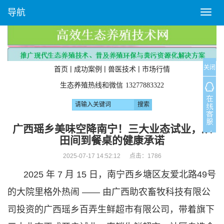
导航
T
o
g
g
l
关闭
e
|
|
|
首页
成功案例
兽医技术
市场行情
n
生态养殖热线和微信
13277883322
a
v
i
g
广西瑶乡美味空降南宁！三大业态试业，从
a
田间到餐桌的健康承诺
t
i
2025-07-17 14:52:12 点击：
1786
o
2025 年 7 月 15 日，南宁西乡塘区友爱北路49号
n
的大院里格外热闹 —— 由广西助农畜牧科技有限公
司投资的广西瑶乡百弄生鲜超市有限公司，带着旗下