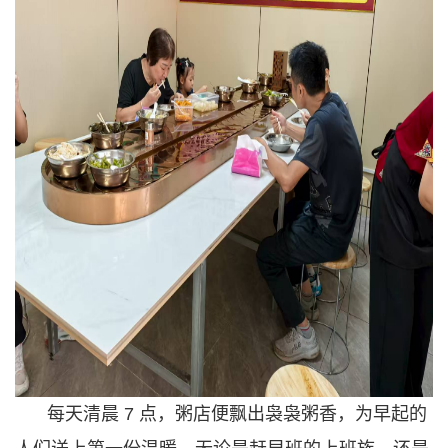
每天清晨 7 点，粥店便飘出袅袅粥香，为早起的