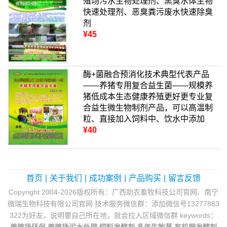
殖场污水生物处理剂、黑臭水体生物
快速处理剂、恶臭粪污废水快速除臭
剂
¥45
酶+菌融合预消化技术典型代表产品
——养猪专用复合益生菌——规模养
猪低成本生态健康养殖更好更专业复
合益生微生物制剂产品，可以高温制
粒、直接加入饲料中、饮水中添加
¥40
首页
|
关于我们
|
成功案例
|
产品购买
|
留言反馈
Copyright 2004-2026版权所有：广西助农畜牧科技公司官网、南宁
微瑞生物科技有限公司官网 技术服务微信群：添加微信号13277883
322为好友，说明要自己所在地，就会拉入区域微信群 keywords：