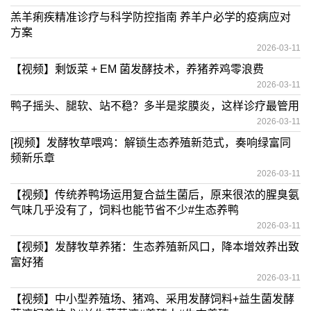
羔羊痢疾精准诊疗与科学防控指南 养羊户必学的疫病应对
方案
2026-03-11
【视频】剩饭菜 + EM 菌发酵技术，养猪养鸡零浪费
2026-03-11
鸭子摇头、腿软、站不稳？多半是浆膜炎，这样诊疗最管用
2026-03-11
[视频】发酵牧草喂鸡：解锁生态养殖新范式，奏响绿富同
频新乐章
2026-03-11
【视频】传统养鸭场运用复合益生菌后，原来很浓的腥臭氨
气味几乎没有了，饲料也能节省不少#生态养鸭
2026-03-11
【视频】发酵牧草养猪：生态养殖新风口，降本增效养出致
富好猪
2026-03-11
【视频】中小型养殖场、猪鸡、采用发酵饲料+益生菌发酵