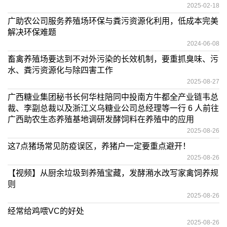
2025-02-18
广助农公司服务养殖场环保与粪污资源化利用，低成本完美
解决环保难题
2024-06-08
畜禽养殖场要达到不对外污染的长效机制，要重抓臭味、污
水、粪污资源化与除四害工作
2025-08-27
广西糖业集团秘书长何华柱陪同中投南方牛都全产业链韦总
裁、李副总裁以及浙江义乌糖业公司总经理等一行 6 人前往
广西助农生态养殖基地调研发酵饲料在养殖中的应用
2025-08-26
这7点猪场常见防疫误区，养猪户一定要重点避开！
2025-08-26
【视频】从厨余垃圾到养殖宝藏，发酵潲水改写家禽饲养规
则
2025-08-26
经常给鸡喂VC的好处
2025-08-26