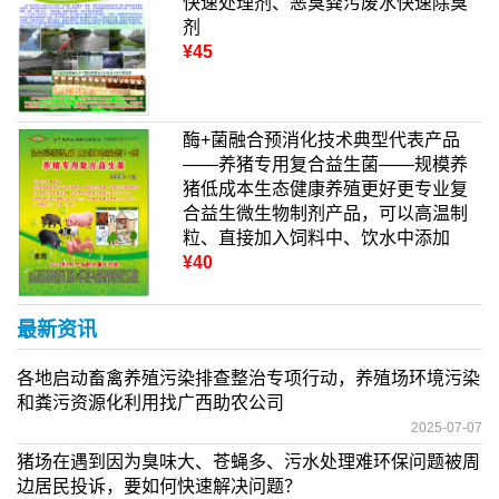
快速处理剂、恶臭粪污废水快速除臭
剂
¥45
酶+菌融合预消化技术典型代表产品
——养猪专用复合益生菌——规模养
猪低成本生态健康养殖更好更专业复
合益生微生物制剂产品，可以高温制
粒、直接加入饲料中、饮水中添加
¥40
最新资讯
各地启动畜禽养殖污染排查整治专项行动，养殖场环境污染
和粪污资源化利用找广西助农公司
2025-07-07
猪场在遇到因为臭味大、苍蝇多、污水处理难环保问题被周
边居民投诉，要如何快速解决问题？