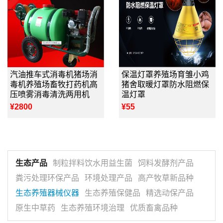
汽油推车式消毒机猪场消
保温灯罩养殖场育雏小鸡
毒机养殖场畜牧打药机高
猪舍取暖灯罩防水阻燃保
压喷雾消毒清洗两用机
温灯罩
¥2800
¥55
生态产品
制粒拌料饮水用益生菌
饲料发酵剂产品
粪污处理环保产品
环境处理产品
高产牧草新品种
生态养殖器械仪器
生态养殖保健品
精选动保产品
原生中草药
生态养殖环境治理
优质畜禽品种