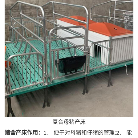
复合母猪产床
猪舍产床作用：
1． 便于对母猪和仔猪的管理;2． 能