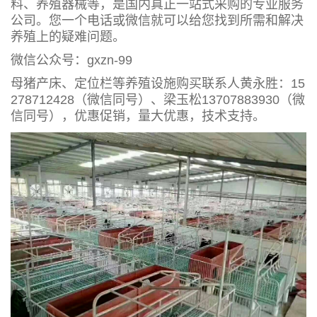
料、养殖器械等，是国内真正一站式采购的专业服务
公司。您一个电话或微信就可以给您找到所需和解决
养殖上的疑难问题。
微信公众号：gxzn-99
母猪产床、定位栏等养殖设施购买联系人黄永胜：15
278712428（微信同号）、梁玉松13707883930（微
信同号），优惠促销，量大优惠，技术支持。