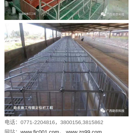
电话：0771-2204816，3800156,3815862
网站：
www.fjc001.com，
www.zn99.com