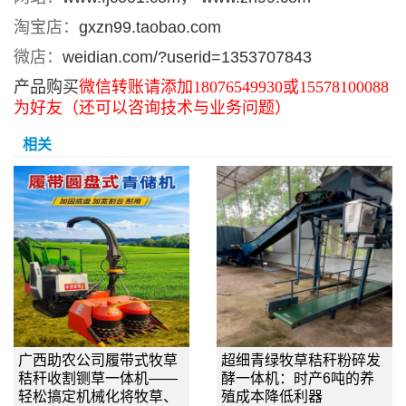
淘宝店：
gxzn99.taobao.com
微店：
weidian.com/?userid=1353707843
产品购买
微信转账请添加18076549930或15578100088
为好友（还可以咨询技术与业务问题）
相关
广西助农公司履带式牧草
超细青绿牧草秸秆粉碎发
秸秆收割铡草一体机——
酵一体机：时产6吨的养
轻松搞定机械化将牧草、
殖成本降低利器