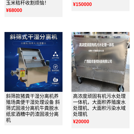
玉米秸秆收割烦恼！
¥150000
¥68000
斜筛款猪粪干湿分离机养
高浓度顽固有机污水处理
殖场粪便干湿处理设备 斜
一体机，大面积养殖废水
筛式固液分离机牛粪脱水
处理机、大面积污染水域
纸浆酒糟中药渣固液分离
处理机
机
¥20000