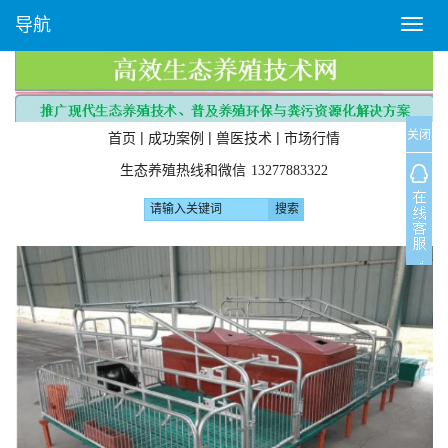
导航
T
o
g
g
l
关闭
e
|
|
|
首页
成功案例
兽医技术
市场行情
n
生态养殖热线和微信
13277883322
a
v
i
g
a
t
i
o
n