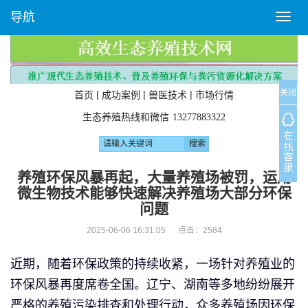
导航
T
o
g
g
l
关闭
e
|
|
|
首页
成功案例
兽医技术
市场行情
n
生态养殖热线和微信
13277883322
a
v
i
g
养殖环保风暴再起，大量养殖场被罚，运用
a
微生物技术能够快速解决养殖场大部分环保
t
问题
i
o
2025-06-06 16:31:05 点击：
2584
n
近期，随着环保政策的持续收紧，一场针对养殖业的
环保风暴再度席卷全国。辽宁、湖南等多地纷纷展开
严格的养殖污染排查和处理行动，众多养殖场因环保