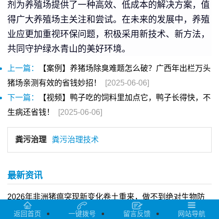
剂为养殖场提供了一种高效、低成本的解决方案，值
得广大养殖场主关注和尝试。在未来的发展中，养殖
业应更加重视环保问题，积极采用新技术、新方法，
共同守护绿水青山的美好环境。
上一篇：
【案例】养猪场除臭难题怎么破？广西年出栏万头
猪场亲测有效的省钱妙招！
[2025-06-06]
下一篇：
【视频】鸭子吃的饲料里加点它，鸭子长得快，不
生病还省钱！
[2025-06-06]
粪污治理
粪污治理技术
最新资讯
2026年非洲猪瘟突现新变化卷土重来，做不到绝对生物防
控的中小猪场如何防控？猪场自制发酵中草药方法值得一试
返回首页
一键拨号
留言反馈
网站导航
2026-01-22