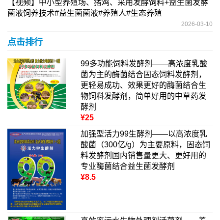
【视频】中小型养殖场、猪鸡、采用发酵饲料+益生菌发酵
菌液饲养技术#益生菌菌液#养殖人#生态养殖
2026-03-10
点击排行
99多功能饲料发酵剂——高浓度乳酸
菌为主的酶菌结合固态饲料发酵剂，
更轻易成功、效果更好的酶菌结合生
物饲料发酵剂，简单好用的中草药发
酵剂
¥25
加强型活力99生酵剂——以高浓度乳
酸菌（300亿/g）为主要原料，固态饲
料发酵剂国内销售量更大、更好用的
专业酶菌结合益生菌发酵剂
¥8.5