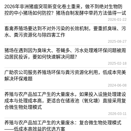
2026年非洲猪瘟突现新变化卷土重来，做不到绝对生物防
控的中小猪场如何防控？猪场自制发酵中草药方法值得一试
2026-01-22
畜禽养殖场要达到不对外污染的长效机制，要重抓臭味、污
水、粪污资源化与除四害工作
2025-08-27
猪场在遇到因为臭味大、苍蝇多、污水处理难环保问题被周
边居民投诉，要如何快速解决问题？
2025-02-18
广助农公司服务养殖场环保与粪污资源化利用，低成本完美
解决环保难题
2024-06-08
养殖与农产品加工产生的大量废水，如果投入设施处理建设
成本与处理成本高，更适合在储液池（氧化塘）直接采用复
合微生物处理模式
2026-03-11
养殖与农产品加工产生的大量废水：复合微生物处理模式
——低成本高效益的优选方案