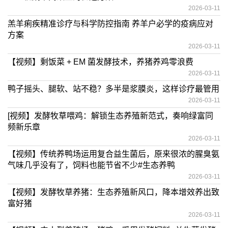
2026-03-11
羔羊痢疾精准诊疗与科学防控指南 养羊户必学的疫病应对
方案
2026-03-11
【视频】剩饭菜 + EM 菌发酵技术，养猪养鸡零浪费
2026-03-11
鸭子摇头、腿软、站不稳？多半是浆膜炎，这样诊疗最管用
2026-03-11
[视频】发酵牧草喂鸡：解锁生态养殖新范式，奏响绿富同
频新乐章
2026-03-11
【视频】传统养鸭场运用复合益生菌后，原来很浓的腥臭氨
气味几乎没有了，饲料也能节省不少#生态养鸭
2026-03-11
【视频】发酵牧草养猪：生态养殖新风口，降本增效养出致
富好猪
2026-03-11