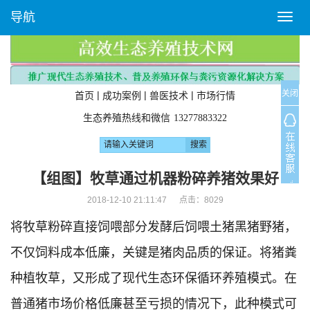
导航
T
o
g
g
l
关闭
e
|
|
|
首页
成功案例
兽医技术
市场行情
n
生态养殖热线和微信
13277883322
a
v
i
g
【组图】牧草通过机器粉碎养猪效果好
a
2018-12-10 21:11:47 点击：
8029
t
i
将牧草粉碎直接饲喂部分发酵后饲喂土猪黑猪野猪，
o
n
不仅饲料成本低廉，关键是猪肉品质的保证。将猪粪
种植牧草，又形成了现代生态环保循环养殖模式。在
普通猪市场价格低廉甚至亏损的情况下，此种模式可