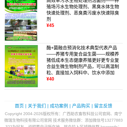
高效率污水生物处理剂活菌剂——养
殖场污水生物处理剂、黑臭水体生物
快速处理剂、恶臭粪污废水快速除臭
剂
¥45
酶+菌融合预消化技术典型代表产品
——养猪专用复合益生菌——规模养
猪低成本生态健康养殖更好更专业复
合益生微生物制剂产品，可以高温制
粒、直接加入饲料中、饮水中添加
¥40
首页
|
关于我们
|
成功案例
|
产品购买
|
留言反馈
Copyright 2004-2026版权所有：广西助农畜牧科技公司官网、南宁
微瑞生物科技有限公司官网 技术服务微信群：添加微信号13277883
322为好友，说明要自己所在地，就会拉入区域微信群 keywords：