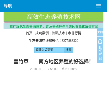
导航
T
o
g
g
l
关闭
e
|
|
|
首页
成功案例
兽医技术
市场行情
n
生态养殖热线和微信
13277883322
a
v
i
g
皇竹草——南方地区养殖的好选择！
a
2018-05-18 17:55:00 点击：
5859
t
i
o
n