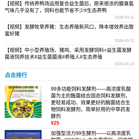
【视频】传统养鸭场运用复合益生菌后，原来很浓的腥臭氨
气味几乎没有了，饲料也能节省不少#生态养鸭
2026-03-11
【视频】发酵牧草养猪：生态养殖新风口，降本增效养出致
富好猪
2026-03-11
【视频】中小型养殖场、猪鸡、采用发酵饲料+益生菌发酵
菌液饲养技术#益生菌菌液#养殖人#生态养殖
2026-03-10
点击排行
99多功能饲料发酵剂——高浓度乳酸
菌为主的酶菌结合固态饲料发酵剂，
更轻易成功、效果更好的酶菌结合生
物饲料发酵剂，简单好用的中草药发
酵剂
¥25
加强型活力99生酵剂——以高浓度乳