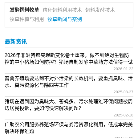
发酵饲料牧草
秸秆饲料利用技术
饲料发酵技术
牧草种植与利用
牧草新闻与案例
最新资讯
2026年非洲猪瘟突现新变化卷土重来，做不到绝对生物防
控的中小猪场如何防控？猪场自制发酵中草药方法值得一试
2026-01-22
畜禽养殖场要达到不对外污染的长效机制，要重抓臭味、污
水、粪污资源化与除四害工作
2025-08-27
猪场在遇到因为臭味大、苍蝇多、污水处理难环保问题被周
边居民投诉，要如何快速解决问题？
2025-02-18
广助农公司服务养殖场环保与粪污资源化利用，低成本完美
解决环保难题