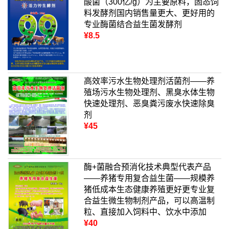
酸菌（300亿/g）为主要原料，固态饲
料发酵剂国内销售量更大、更好用的
专业酶菌结合益生菌发酵剂
¥8.5
高效率污水生物处理剂活菌剂——养
殖场污水生物处理剂、黑臭水体生物
快速处理剂、恶臭粪污废水快速除臭
剂
¥45
酶+菌融合预消化技术典型代表产品
——养猪专用复合益生菌——规模养
猪低成本生态健康养殖更好更专业复
合益生微生物制剂产品，可以高温制
粒、直接加入饲料中、饮水中添加
¥40