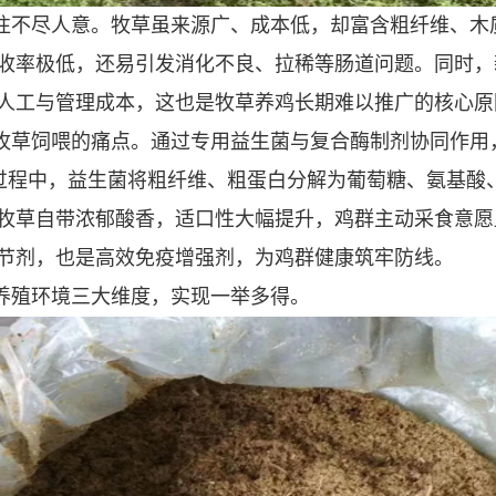
往不尽人意。牧草虽来源广、成本低，却富含粗纤维、木
收率极低，还易引发消化不良、拉稀等肠道问题。同时，
人工与管理成本，这也是牧草养鸡长期难以推广的核心原
牧草饲喂的痛点。通过专用益生菌与复合酶制剂协同作用
。发酵过程中，益生菌将粗纤维、粗蛋白分解为葡萄糖、氨基
牧草自带浓郁酸香，适口性大幅提升，鸡群主动采食意愿
节剂，也是高效免疫增强剂，为鸡群健康筑牢防线。
养殖环境三大维度，实现一举多得。