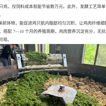
只鸡，仅饲料成本就能节省数万元。此外，发酵工艺简单
。
味前体物，能促进鸡只肌内脂肪均匀沉积，让鸡肉纤维细
搭配 7—10 个月的养殖周期，鸡肉营养沉淀充分，无
间可观。