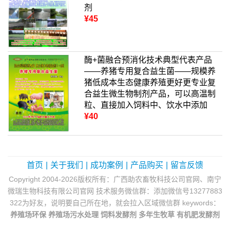
剂
¥45
酶+菌融合预消化技术典型代表产品
——养猪专用复合益生菌——规模养
猪低成本生态健康养殖更好更专业复
合益生微生物制剂产品，可以高温制
粒、直接加入饲料中、饮水中添加
¥40
首页
|
关于我们
|
成功案例
|
产品购买
|
留言反馈
Copyright 2004-2026版权所有：广西助农畜牧科技公司官网、南宁
微瑞生物科技有限公司官网 技术服务微信群：添加微信号13277883
322为好友，说明要自己所在地，就会拉入区域微信群 keywords：
养殖场环保
养殖场污水处理
饲料发酵剂
多年生牧草
有机肥发酵剂