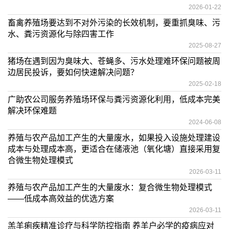
2026-01-22
畜禽养殖场要达到不对外污染的长效机制，要重抓臭味、污
水、粪污资源化与除四害工作
2025-08-27
猪场在遇到因为臭味大、苍蝇多、污水处理难环保问题被周
边居民投诉，要如何快速解决问题？
2025-02-18
广助农公司服务养殖场环保与粪污资源化利用，低成本完美
解决环保难题
2024-06-08
养殖与农产品加工产生的大量废水，如果投入设施处理建设
成本与处理成本高，更适合在储液池（氧化塘）直接采用复
合微生物处理模式
2026-03-11
养殖与农产品加工产生的大量废水：复合微生物处理模式
——低成本高效益的优选方案
2026-03-11
羔羊痢疾精准诊疗与科学防控指南 养羊户必学的疫病应对