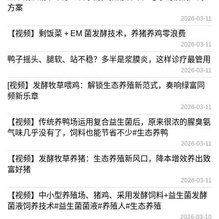
方案
2026-03-11
【视频】剩饭菜 + EM 菌发酵技术，养猪养鸡零浪费
2026-03-11
鸭子摇头、腿软、站不稳？多半是浆膜炎，这样诊疗最管用
2026-03-11
[视频】发酵牧草喂鸡：解锁生态养殖新范式，奏响绿富同
频新乐章
2026-03-11
【视频】传统养鸭场运用复合益生菌后，原来很浓的腥臭氨
气味几乎没有了，饲料也能节省不少#生态养鸭
2026-03-11
【视频】发酵牧草养猪：生态养殖新风口，降本增效养出致
富好猪
2026-03-11
【视频】中小型养殖场、猪鸡、采用发酵饲料+益生菌发酵
菌液饲养技术#益生菌菌液#养殖人#生态养殖
2026-03-10