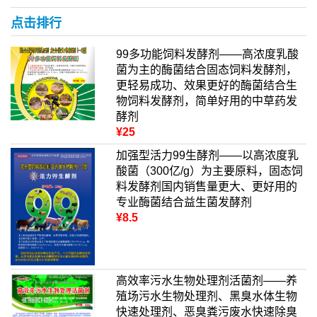
点击排行
99多功能饲料发酵剂——高浓度乳酸
菌为主的酶菌结合固态饲料发酵剂，
更轻易成功、效果更好的酶菌结合生
物饲料发酵剂，简单好用的中草药发
酵剂
¥25
加强型活力99生酵剂——以高浓度乳
酸菌（300亿/g）为主要原料，固态饲
料发酵剂国内销售量更大、更好用的
专业酶菌结合益生菌发酵剂
¥8.5
高效率污水生物处理剂活菌剂——养
殖场污水生物处理剂、黑臭水体生物
快速处理剂、恶臭粪污废水快速除臭