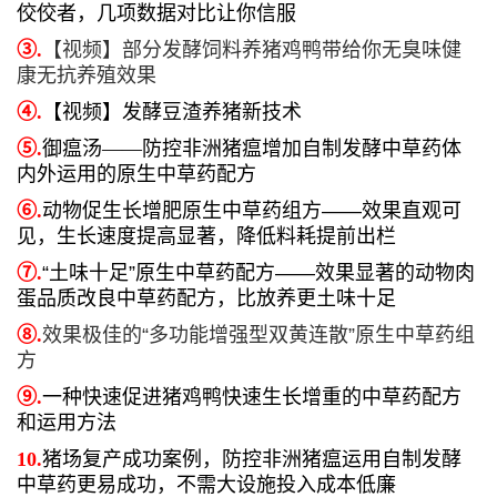
佼佼者，几项数据对比让你信服
③.
【视频】部分发酵饲料养猪鸡鸭带给你无臭味健
康无抗养殖效果
④.
【视频】发酵豆渣养猪新技术
⑤.
御瘟汤——防控非洲猪瘟增加自制发酵中草药体
内外运用的原生中草药配方
⑥.
动物促生长增肥原生中草药组方——效果直观可
见，生长速度提高显著，降低料耗提前出栏
⑦.
“土味十足”原生中草药配方——效果显著的动物肉
蛋品质改良中草药配方，比放养更土味十足
⑧.
效果极佳的“多功能增强型双黄连散”原生中草药组
方
⑨.
一种快速促进猪鸡鸭快速生长增重的中草药配方
和运用方法
10.
猪场复产成功案例，防控非洲猪瘟运用自制发酵
中草药更易成功，不需大设施投入成本低廉