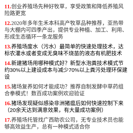
11.
创业养殖场先种好牧草，享受政策和降低养殖风
险路更宽
12.
2020年多年生禾本科高产牧草品种推荐，亚热带
与大棚内可四季产出，提供专业种植、加工、利用、
形成生态循环一条龙服务
13.
养殖场废水（污水）最简单的快速处理技术，达
标农灌水或者变成无臭味不烧苗的液态有机肥技术
14.
新建猪场用哪种模式好？新型水泡粪技术模式节
约30%以上建设成本与减少70%以上粪污处理环保建
设
15.
猪场复养如何才能成功？推荐自制发酵中草药组
合拳模式！数百成功案例欢迎验证
16.
猪场发现疑似感染非洲猪瘟后如何快速控制下来
（20余天达到满意效果，有大量成功案例）
17.
养殖场托管找广西助农公司，无专业技术员也能
够高效益生产，总有一种模式适合你