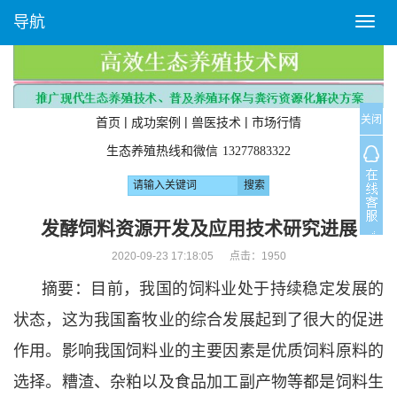
导航
T
o
g
g
l
关闭
e
|
|
|
首页
成功案例
兽医技术
市场行情
n
生态养殖热线和微信
13277883322
a
v
i
g
发酵饲料资源开发及应用技术研究进展
a
2020-09-23 17:18:05 点击：
1950
t
i
摘要：目前，我国的饲料业处于持续稳定发展的
o
n
状态，这为我国畜牧业的综合发展起到了很大的促进
作用。影响我国饲料业的主要因素是优质饲料原料的
选择。糟渣、杂粕以及食品加工副产物等都是饲料生