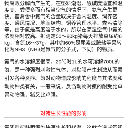
物腐败分解而产生的。在垫料潮湿、酸碱度适宜和温
度高、粪便多而有相当空气的情况下，氨气产生更
快。畜禽舍中氨气的含量取决于舍内温度、饲养密
度、通风情况、地面结构、饲养管理水平、粪污清除
等。由于氨是高度溶于水的，所以在高湿空气中氨的
浓度相对较高。据测定50～80kg猪每天排放粪尿约6
kg，含氮16～37g，其中约60%是尿素或胺盐等易转
化为NH3（NH3是氨气的分子式，下同）的物质。
氨气的水溶解度很高，20℃时1L的水可溶解700L的
氨，是一种强烈刺激性气体，对黏膜产生刺激从而易
引发各种炎症。氨对动物造成影响的程度与其浓度和
动物种类有关，一般来说，
反刍动物对氨的耐受比单
胃动物强，猪又比鸡强。
对猪生长性能的影响
氨能引起黏膜细胞快速生长和代谢，这就会造成氧和