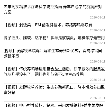
羔羊痢疾精准诊疗与科学防控指南 养羊户必学的疫病应对
方案
2026-03-11
【视频】剩饭菜 + EM 菌发酵技术，养猪养鸡零浪费
2026-03-11
鸭子摇头、腿软、站不稳？多半是浆膜炎，这样诊疗最管用
2026-03-11
[视频】发酵牧草喂鸡：解锁生态养殖新范式，奏响绿富同
频新乐章
2026-03-11
【视频】传统养鸭场运用复合益生菌后，原来很浓的腥臭氨
气味几乎没有了，饲料也能节省不少#生态养鸭
2026-03-11
【视频】发酵牧草养猪：生态养殖新风口，降本增效养出致
富好猪
2026-03-11
【视频】中小型养殖场、猪鸡、采用发酵饲料+益生菌发酵