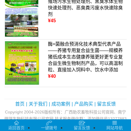
殖场污水生物处理剂、黑臭水体生物
快速处理剂、恶臭粪污废水快速除臭
剂
¥45
酶+菌融合预消化技术典型代表产品
——养猪专用复合益生菌——规模养
猪低成本生态健康养殖更好更专业复
合益生微生物制剂产品，可以高温制
粒、直接加入饲料中、饮水中添加
¥40
首页
|
关于我们
|
成功案例
|
产品购买
|
留言反馈
Copyright 2004-2026版权所有：广西助农畜牧科技公司官网、南宁
微瑞生物科技有限公司官网 技术服务微信群：添加微信号13277883
322为好友，说明要自己所在地，就会拉入区域微信群 keywords：
返回首页
一键拨号
留言反馈
网站导航