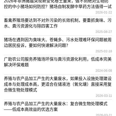
2026年非洲猪瘟突现新变化卷土重来，做不到绝对生物防
控的中小猪场如何防控？猪场自制发酵中草药方法值得一试
2026-01-22
畜禽养殖场要达到不对外污染的长效机制，要重抓臭味、污
水、粪污资源化与除四害工作
2025-08-27
猪场在遇到因为臭味大、苍蝇多、污水处理难环保问题被周
边居民投诉，要如何快速解决问题？
2025-02-18
广助农公司服务养殖场环保与粪污资源化利用，低成本完美
解决环保难题
2024-06-08
养殖与农产品加工产生的大量废水，如果投入设施处理建设
成本与处理成本高，更适合在储液池（氧化塘）直接采用复
合微生物处理模式
2026-03-11
养殖与农产品加工产生的大量废水：复合微生物处理模式
——低成本高效益的优选方案
2026-03-11