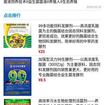
菌液饲养技术#益生菌菌液#养殖人#生态养殖
2026-03-10
点击排行
99多功能饲料发酵剂——高浓度乳酸
菌为主的酶菌结合固态饲料发酵剂，
更轻易成功、效果更好的酶菌结合生
物饲料发酵剂，简单好用的中草药发
酵剂
¥25
加强型活力99生酵剂——以高浓度乳
酸菌（300亿/g）为主要原料，固态饲
料发酵剂国内销售量更大、更好用的
专业酶菌结合益生菌发酵剂
¥8.5
高效率污水生物处理剂活菌剂——养