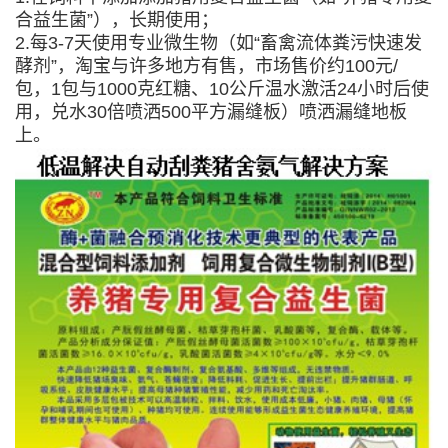
合益生菌”），长期使用；
2.每3-7天使用专业微生物（如“畜禽流体粪污快速发
酵剂”，淘宝与许多地方有售，市场售价约100元/
包，1包与1000克红糖、10公斤温水激活24小时后使
用，兑水30倍喷洒500平方漏缝板）喷洒漏缝地板
上。