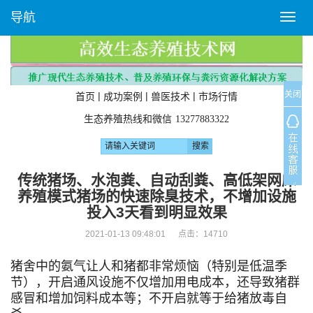
导航
T
o
g
g
l
关闭
e
|
|
|
首页
成功案例
兽医技术
市场行情
n
生态养殖热线和微信
13277883322
a
v
i
g
传统猪场、水泡粪、自动刮粪、高低架网床
a
养殖模式猪场的快速除臭技术，不增加设施
t
投入3天看到明显效果
i
o
2021-01-13 09:48:01 点击：
14710
n
猪舍中的氨气让人和猪都非常烦恼（特别是低温季
节），开启通风设施不仅增加用电成本，还导致猪群
感冒和增加饲料成本等；不开启就等于给猪放毒自