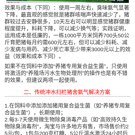
效果与成本（下同）：使用一周左右，臭味氨气显著
下降，最直观的感觉就是猪群咳喘声快速减少了，猪
群较过去安静很多，10天左右可以明显感觉猪群健康
程度提升，料耗下降，可以减少换气等；实践证明，
运用成本是低廉的，一栋1000平方米饲养700头50公
斤育肥猪每月约需600元左右，但可以减少料耗、减
少发病与用药、减少死亡率至少带来3000元以上的效
益（效果和成本下同）。
如果不在饲料中添加“养猪专用复合益生菌”，只使用
将激活的“养殖场污水生物处理剂”的操作也是有不错
的效果，但建议两项一起使用。
二、传统冲水扫栏猪舍氨气解决方案
1.在饲料中添加添加猪用复合益生菌（如“养猪专用复
合益生菌”），长期使用；
2.每3-7天使用微生物除臭消毒产品（如“高效持久生
物除臭消毒剂”，淘宝与许多地方有售，市场售价约2
5元/包，1包与200克红糖、5公斤温水激活24小时后