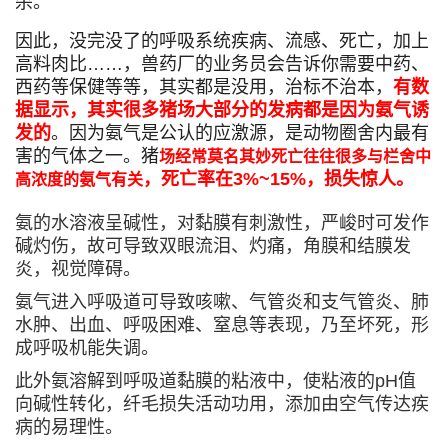
杀。
因此，没完没了的呼吸系统疾病、流感、死亡，加上
高料肉比……，兽药厂的业务员会告诉你需要中药、
西药等保健等等，其实都是没用，治标不治本，
有数
据显示，其实很多猪场大部分的发病都是因为氨气诱
发的
。因为氨气是公认的应激源，是动物圈舍内最有
害的气体之一。猪
场经常莫名其妙死亡往往很多与栏舍中
，死亡率在3%~15%，损失惊人。
高浓度的氨气有关
氨的水溶液呈碱性，对黏膜有刺激性，严峻时可发作
碱灼伤，故可导致双眼流泪、灼痛，角膜和结膜发
炎，视觉障碍。
氨气进入呼吸道可导致咳嗽、气管炎和支气管炎、肺
水肿、出血、呼吸困难、窒息等表现，乃至坏死，形
成呼吸机能失调。
此外氨溶解到呼吸道黏膜的粘液中，使粘液的pH值
向碱性转化，纤毛损失活动功用，添加由空气传达疾
病的易理性。