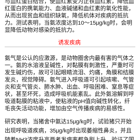
与血红蛋白结合，使血红素变为正铁血红素，降低血
红蛋白的携氧能力、血液碱储和血红素的氧化性能，
从而出现贫血和组织缺氧，降低机体对疾病的抵抗
力。测试表明，当氨浓度达到10～15μg/kg时，会明
显降低动物对感染的抵抗力。
诱发疾病
氨气是公认的应激源，是动物圈舍内最有害的气体之
一。氨的水溶液呈碱性，对黏膜有刺激性，严重时可
发生碱灼伤，故可引起眼睛流泪、灼痛，角膜和结膜
发炎，视觉障碍。氨气进入呼吸道可引起咳嗽、气管
炎和支气管炎、肺水肿、出血、呼吸困难、窒息等症
状，甚至坏死，造成呼吸机能紊乱。此外氨溶解到呼
吸道黏膜的粘液中，使粘液的pH值向碱性转化，纤
毛丧失活动功能，增加由空气传播疾病的易感性。
研究表明，当猪舍中氨达15μg/kg时，试验猪只开始
出现呼吸道疾病，35μg/kg时出现萎缩性鼻炎，并且
随着NH3浓度升高两者发病率都急剧上升，验证了国