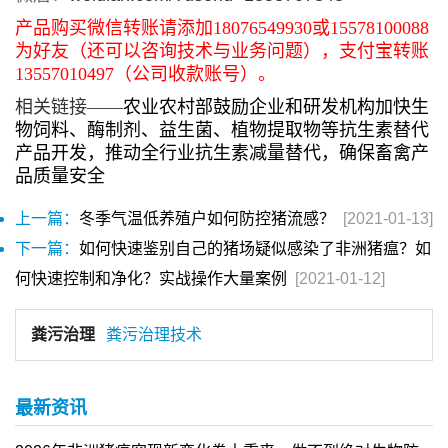
产品购买微信转账请添加18076549930或15578100088
为好友（还可以咨询技术与业务问题），支付宝转账
13557010497（公司收款账号）。
相关链接——
农业农村部
鼓励企业和研发机构加快生
物饲料、酶制剂、益生菌、植物提取物等抗生素替代
产品开发，推动全行业抗生素减量替代，确保畜禽产
品质量安全
上一篇：
冬季气温低养殖户如何防控猪流感？
[2021-01-13]
下一篇：
如何快速鉴别自己的猪场疑似感染了非洲猪瘟？如
何快速控制和净化？实战操作大量案例
[2021-01-12]
粪污治理
粪污治理技术
最新资讯