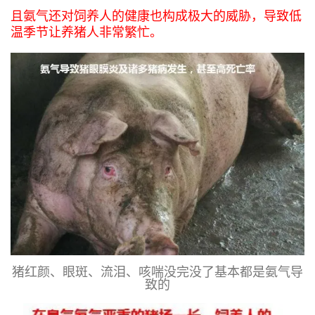
且氨气还对饲养人的健康也构成极大的威胁，导致低
温季节让养猪人非常繁忙。
猪红颜、眼斑、流泪、咳喘没完没了基本都是氨气导
致的