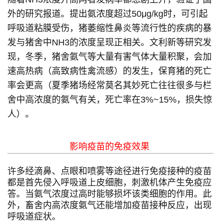
外的研究报道。提出氨浓度超过50μg/kg时，可引起
呼吸道粘膜受伤，猪萎缩性鼻炎等流行性的疾病的暴
发与猪舍中NH3的浓度呈现正相关。文利新等研究发
现，冬季，猪舍氨气等大量有害气体大量积聚，会加
速高热病（高致病性禽流感）的发生，保育猪的死亡
率会更高（
夏季猪场经常莫名其妙死亡往往很多与栏
舍中高浓度的氨气有关
，死亡率在3%~15%，损失惊
人）。
影响疫苗的免疫效果
许多经滴鼻、点眼和喷雾等途径进行免疫接种的疫苗
都是首先侵入呼吸道上皮细胞，刺激机体产生免疫应
答。当氨气浓度过高时能够损坏该类细胞的作用。此
外，畜舍内高浓度氨气还能增加疫苗接种反应，出现
呼吸道症状。