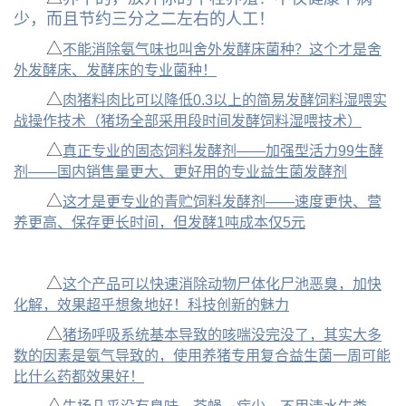
少，而且节约三分之二左右的人工！
△
不能消除氨气味也叫舍外发酵床菌种？这个才是舍
外发酵床、发酵床的专业菌种！
△
肉猪料肉比可以降低0.3以上的简易发酵饲料湿喂实
战操作技术（猪场全部采用段时间发酵饲料湿喂技术）
△
真正专业的固态饲料发酵剂——加强型活力99生酵
剂——国内销售量更大、更好用的专业益生菌发酵剂
△
这才是更专业的青贮饲料发酵剂——速度更快、营
养更高、保存更长时间，但发酵1吨成本仅5元
△
这个产品可以快速消除动物尸体化尸池恶臭，加快
化解，效果超乎想象地好！科技创新的魅力
△
猪场呼吸系统基本导致的咳喘没完没了，其实大多
数的因素是氨气导致的，使用养猪专用复合益生菌一周可能
比什么药都效果好！