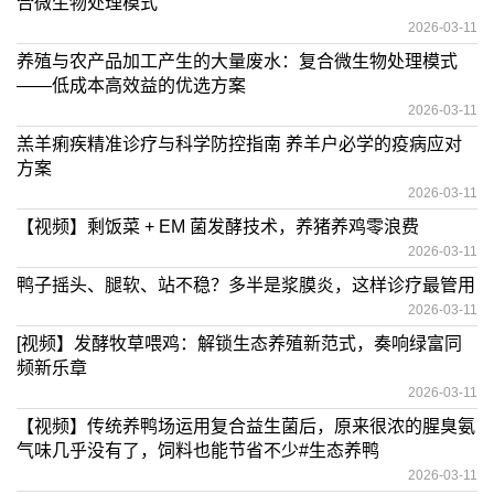
合微生物处理模式
2026-03-11
养殖与农产品加工产生的大量废水：复合微生物处理模式
——低成本高效益的优选方案
2026-03-11
羔羊痢疾精准诊疗与科学防控指南 养羊户必学的疫病应对
方案
2026-03-11
【视频】剩饭菜 + EM 菌发酵技术，养猪养鸡零浪费
2026-03-11
鸭子摇头、腿软、站不稳？多半是浆膜炎，这样诊疗最管用
2026-03-11
[视频】发酵牧草喂鸡：解锁生态养殖新范式，奏响绿富同
频新乐章
2026-03-11
【视频】传统养鸭场运用复合益生菌后，原来很浓的腥臭氨
气味几乎没有了，饲料也能节省不少#生态养鸭
2026-03-11