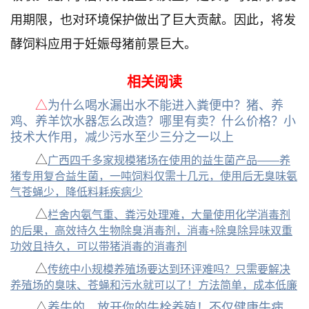
用期限，也对环境保护做出了巨大贡献。因此，将发
酵饲料应用于妊娠母猪前景巨大。
相关阅读
△
为什么喝水漏出水不能进入粪便中？猪、养
鸡、养羊饮水器怎么改造？哪里有卖？什么价格？小
技术大作用，减少污水至少三分之一以上
△
广西四千多家规模猪场在使用的益生菌产品——养
猪专用复合益生菌，一吨饲料仅需十几元，使用后无臭味氨
气苍蝇少，降低料耗疾病少
△
栏舍内氨气重、粪污处理难，大量使用化学消毒剂
的后果，高效持久生物除臭消毒剂，消毒+除臭除异味双重
功效且持久，可以带猪消毒的消毒剂
△
传统中小规模养殖场要达到环评难吗？只需要解决
养殖场的臭味、苍蝇和污水就可以了！方法简单，成本低廉
△
养牛的，放开你的牛栓养殖！不仅健康牛病