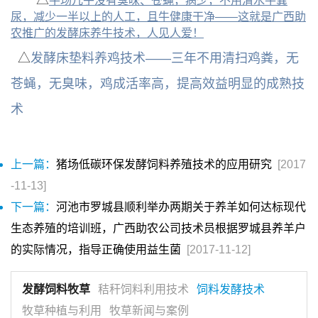
△
牛场几乎没有臭味、苍蝇，病少，不用清水牛粪
尿，减少一半以上的人工，且牛健康干净——这就是广西助
农推广的发酵床养牛技术，人见人爱！
△
发酵床垫料养鸡技术——三年不用清扫鸡粪，无
苍蝇，无臭味，鸡成活率高，提高效益明显的成熟技
术
上一篇：
猪场低碳环保发酵饲料养殖技术的应用研究
[2017
-11-13]
下一篇：
河池市罗城县顺利举办两期关于养羊如何达标现代
生态养殖的培训班，广西助农公司技术员根据罗城县养羊户
的实际情况，指导正确使用益生菌
[2017-11-12]
发酵饲料牧草
秸秆饲料利用技术
饲料发酵技术
牧草种植与利用
牧草新闻与案例