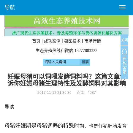
导航
T
o
g
g
l
关闭
e
|
|
|
首页
成功案例
兽医技术
市场行情
n
生态养殖热线和微信
13277883322
a
v
i
g
妊娠母猪可以饲喂发酵饲料吗？这篇文章告
a
诉你妊娠母猪生理特性及发酵饲料对其影响
t
i
2017-11-12 21:36:36 点击：
4587
o
n
导读
母猪妊娠期是母猪饲养的特殊时
期，也是仔猪胚胎发育