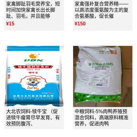
家禽脚趾羽毛营养宝，短
家禽强补复合营养精——
时间加快家禽长出长脚
以高浓度蛋氨酸为主的复
趾、羽毛，并且能够
合氨基酸，促长催
¥15
¥150
大北农饲料-犊牛宝 （促
中粮饲料-5%肉鸭养殖预
进犊牛瘤胃尽早发育、有
混合饲料，高端原料精准
效预防腹泻、
营养，促进肉鸭