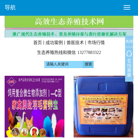
导航
T
o
g
g
l
关闭
e
|
|
|
首页
成功案例
兽医技术
市场行情
n
生态养殖热线和微信
13277883322
a
v
i
g
a
t
i
o
n