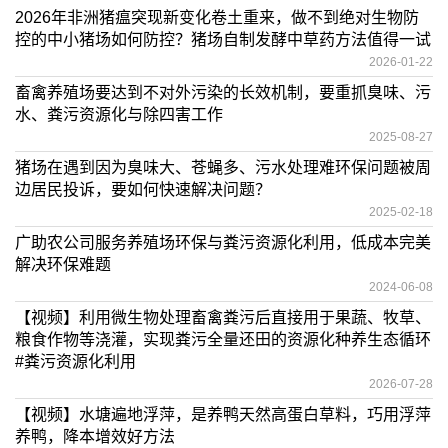
2026年非洲猪瘟突现新变化卷土重来，做不到绝对生物防
控的中小猪场如何防控？猪场自制发酵中草药方法值得一试
2026-01-22
畜禽养殖场要达到不对外污染的长效机制，要重抓臭味、污
水、粪污资源化与除四害工作
2025-08-27
猪场在遇到因为臭味大、苍蝇多、污水处理难环保问题被周
边居民投诉，要如何快速解决问题？
2025-02-18
广助农公司服务养殖场环保与粪污资源化利用，低成本完美
解决环保难题
2024-06-08
【视频】利用微生物处理畜禽粪污后直接用于果蔬、牧草、
粮食作物等浇灌，实现粪污全量还田的资源化种养生态循环
#粪污资源化利用
2026-07-28
【视频】水塘遍地浮萍，是养鸭天然高蛋白草料，巧用浮萍
养鸭，降本增效好方法