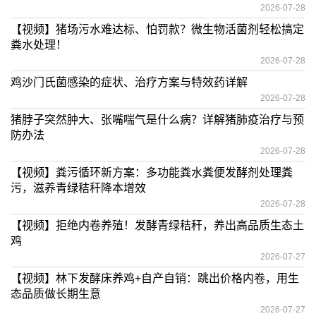
2026-07-28
【视频】猪场污水难达标、怕罚款？微生物活菌剂轻松搞定
粪水处理！
2026-07-28
鸡沙门氏菌感染的症状、治疗方案与特效药详解
2026-07-28
猪脖子突然肿大、张嘴喘气是什么病？详解猪肺疫治疗与预
防办法
2026-07-28
【视频】粪污循环新方案：多功能粪水粪便发酵剂处理粪
污，滋养青绿秸秆降本增效
2026-07-28
【视频】拒绝内卷养殖！发酵青绿秸秆，养出高品质生态土
鸡
2026-07-27
【视频】林下发酵床养鸡+自产自销：跳出价格内卷，用生
态品质做长期生意
2026-07-27