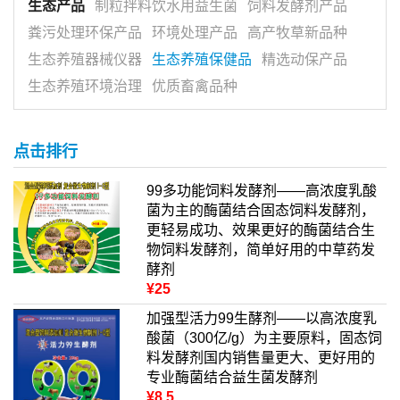
生态产品
制粒拌料饮水用益生菌
饲料发酵剂产品
粪污处理环保产品
环境处理产品
高产牧草新品种
生态养殖器械仪器
生态养殖保健品
精选动保产品
生态养殖环境治理
优质畜禽品种
点击排行
99多功能饲料发酵剂——高浓度乳酸
菌为主的酶菌结合固态饲料发酵剂，
更轻易成功、效果更好的酶菌结合生
物饲料发酵剂，简单好用的中草药发
酵剂
¥25
加强型活力99生酵剂——以高浓度乳
酸菌（300亿/g）为主要原料，固态饲
料发酵剂国内销售量更大、更好用的
专业酶菌结合益生菌发酵剂
¥8.5