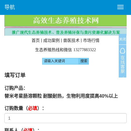
导航
T
o
g
g
l
关闭
e
|
|
|
首页
成功案例
兽医技术
市场行情
n
生态养殖热线和微信
13277883322
a
v
i
g
填写订单
a
t
订购产品：
i
替米考星肠溶颗粒 耐酸耐热，生物利用度提高40%以上
o
n
订购数量（
必填
）：
联系人（
必填
）：